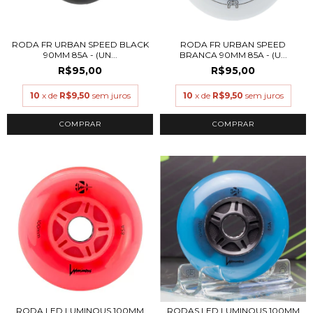
RODA FR URBAN SPEED BLACK
RODA FR URBAN SPEED
90MM 85A - (UN...
BRANCA 90MM 85A - (U...
R$95,00
R$95,00
10
x de
R$9,50
sem juros
10
x de
R$9,50
sem juros
COMPRAR
COMPRAR
RODA LED LUMINOUS 100MM
RODAS LED LUMINOUS 100MM