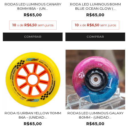
RODAS LED LUMINOUS CANARY
RODA LED LUMINOUS 80MM
80MM 85A - (UN...
BLUE OCEAN GLOW (...
R$65,00
R$65,00
10
x de
R$6,50
sem juros
10
x de
R$6,50
sem juros
COMPRAR
COMPRAR
RODA IS URBAN YELLOW 110MM
RODAS LED LUMINOUS GALAXY
86A - (UNIDAD...
80MM - (UNIDAD...
R$65,00
R$65,00