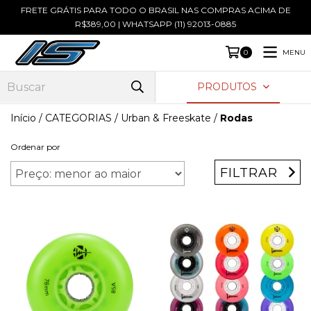
FRETE GRÁTIS PARA TODO O BRASIL NAS COMPRAS ACIMA DE
R$389,00 | WHATSAPP (11) 92013-0885
MENU
0
PRODUTOS
Início
/
CATEGORIAS
/
Urban & Freeskate
/
Rodas
Ordenar por
FILTRAR