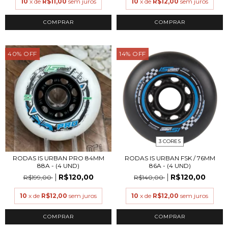
10
x de
R$11,00
sem juros
10
x de
R$12,00
sem juros
COMPRAR
40
%
OFF
14
%
OFF
3 CORES
RODAS IS URBAN PRO 84MM
RODAS IS URBAN FSK / 76MM
88A - (4 UND)
86A - (4 UND)
R$120,00
R$120,00
R$199,00
R$140,00
10
x de
R$12,00
sem juros
10
x de
R$12,00
sem juros
COMPRAR
COMPRAR