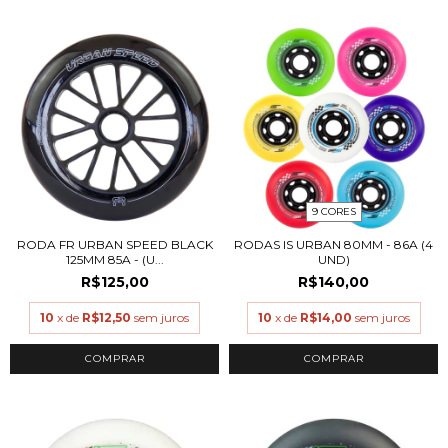
9 CORES
RODA FR URBAN SPEED BLACK
RODAS IS URBAN 80MM - 86A (4
125MM 85A - (U...
UND)
R$125,00
R$140,00
10
x de
R$12,50
sem juros
10
x de
R$14,00
sem juros
COMPRAR
COMPRAR