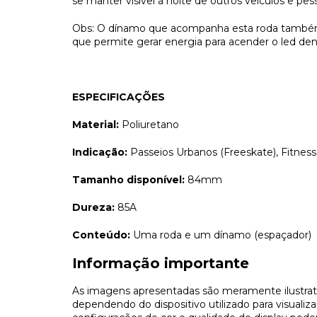
se manter visível à noite de outros veículos e pes
Obs: O dínamo que acompanha esta roda também
que permite gerar energia para acender o led den
ESPECIFICAÇÕES
Material:
Poliuretano
Indicação:
Passeios Urbanos (Freeskate), Fitness e
Tamanho disponível:
84mm
Dureza:
85A
Conteúdo:
Uma roda e um dínamo (espaçador)
Informação importante
As imagens apresentadas são meramente ilustrati
dependendo do dispositivo utilizado para visualiza