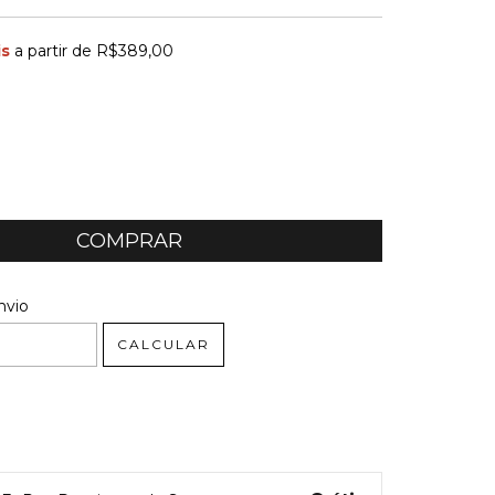
is
a partir de
R$389,00
 CEP:
ALTERAR CEP
nvio
CALCULAR