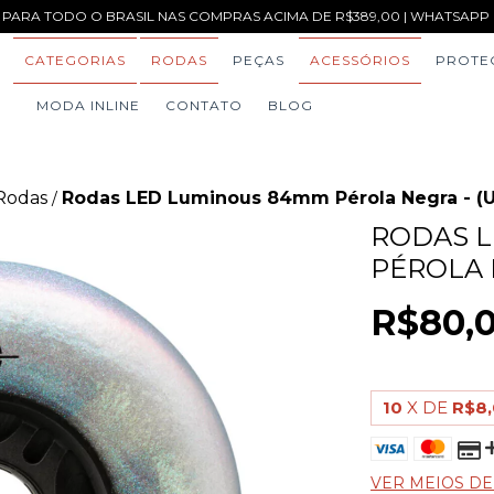
 PARA TODO O BRASIL NAS COMPRAS ACIMA DE R$389,00 | WHATSAPP (1
CATEGORIAS
RODAS
PEÇAS
ACESSÓRIOS
PROTE
MODA INLINE
CONTATO
BLOG
Rodas
Rodas LED Luminous 84mm Pérola Negra - (
/
RODAS 
PÉROLA 
R$80,
10
X DE
R$8
VER MEIOS D