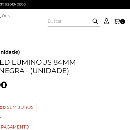
1) 92013-0885
ÇÕES
0
Unidade)
LED LUMINOUS 84MM
NEGRA - (UNIDADE)
00
,00
SEM JUROS
E PAGAMENTO