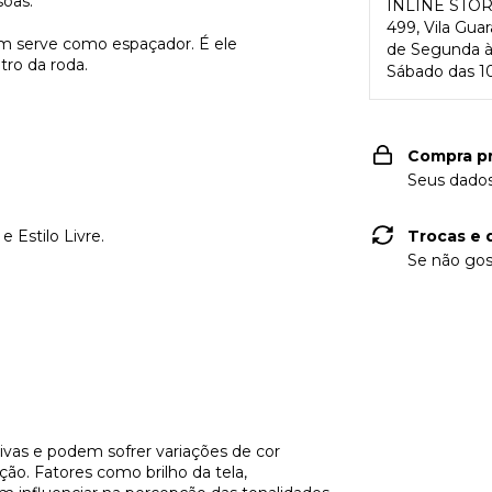
soas.
INLINE STO
499, Vila Gua
 serve como espaçador. É ele
de Segunda à 
tro da roda.
Sábado das 10
Compra p
Seus dados
 Estilo Livre.
Trocas e 
Se não gos
vas e podem sofrer variações de cor
ção. Fatores como brilho da tela,