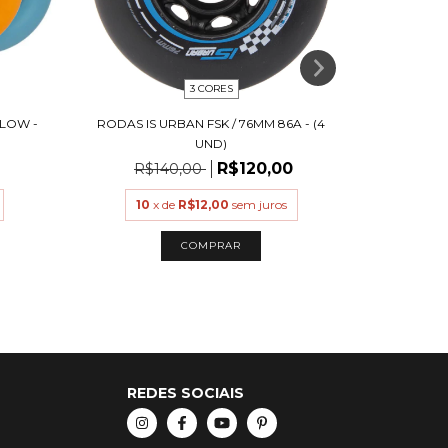
3 CORES
LOW -
RODAS IS URBAN FSK / 76MM 86A - (4
RODA FR 
UND)
R$120,00
R$140,00
10
x de
R$12,00
sem juros
10
COMPRAR
REDES SOCIAIS