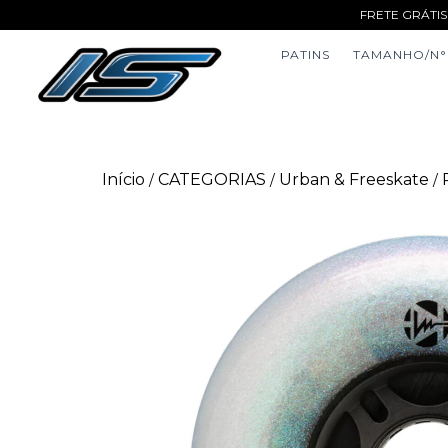
FRETE GRÁTIS
PATINS
TAMANHO/N°
Início
CATEGORIAS
Urban & Freeskate
/
/
/