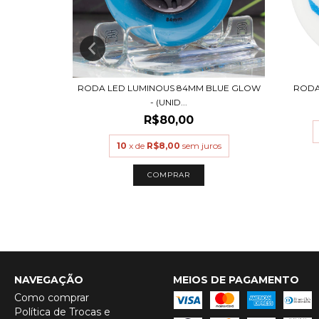
+4
6A (4 UND)
RODA LED LUMINOUS 84MM BLUE GLOW
RODAS
- (UNID...
R$80,00
uros
10
x de
R$8,00
sem juros
COMPRAR
NAVEGAÇÃO
MEIOS DE PAGAMENTO
Como comprar
Política de Trocas e