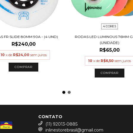
4 CORES
 FR SLIDE 80MM 90A - (4 UND)
RODAS LED LUMINOUS 76MM G
(UNIDADE)
R$240,00
R$65,00
10
x de
R$24,00
sem juros
10
x de
R$6,50
sem juros
COMPRAR
COMPRAR
CONTATO
(11) 92013-0885
inlinestorebrasil@gmail.com