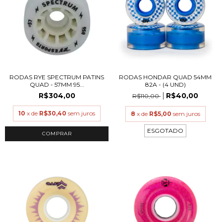
RODAS RYE SPECTRUM PATINS
RODAS HONDAR QUAD 54MM
QUAD - 57MM 95...
82A - (4 UND)
R$304,00
R$40,00
R$110,00
10
x de
R$30,40
sem juros
8
x de
R$5,00
sem juros
ESGOTADO
COMPRAR