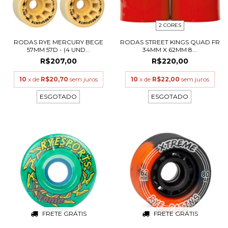
2 CORES
RODAS RYE MERCURY BEGE
RODAS STREET KINGS QUAD FR
57MM 57D - (4 UND...
34MM X 62MM 8...
R$207,00
R$220,00
10
x de
R$20,70
sem juros
10
x de
R$22,00
sem juros
ESGOTADO
ESGOTADO
FRETE GRÁTIS
FRETE GRÁTIS