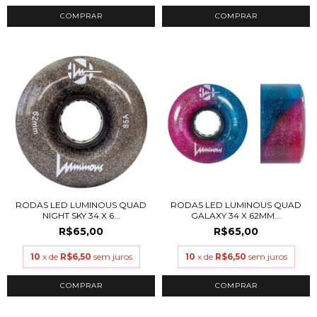
RODAS LED LUMINOUS QUAD
RODAS LED LUMINOUS QUAD
NIGHT SKY 34 X 6...
GALAXY 34 X 62MM...
R$65,00
R$65,00
10
x de
R$6,50
sem juros
10
x de
R$6,50
sem juros