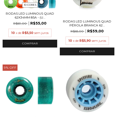
10 CORES
RODAS LED LUMINOUS QUAD
62X34MM 85A - (U...
RODAS LED LUMINOUS QUAD
R$55,00
R$69,00
PÉROLA BRANCA 62...
R$59,00
R$65,00
10
x de
R$5,50
sem juros
10
x de
R$5,90
sem juros
COMPRAR
9
%
OFF