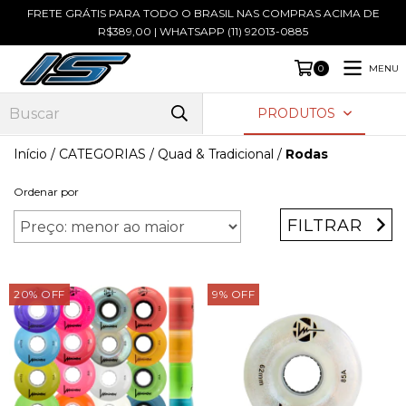
FRETE GRÁTIS PARA TODO O BRASIL NAS COMPRAS ACIMA DE
R$389,00 | WHATSAPP (11) 92013-0885
MENU
0
PRODUTOS
Início
/
CATEGORIAS
/
Quad & Tradicional
/
Rodas
Ordenar por
FILTRAR
20
%
OFF
9
%
OFF