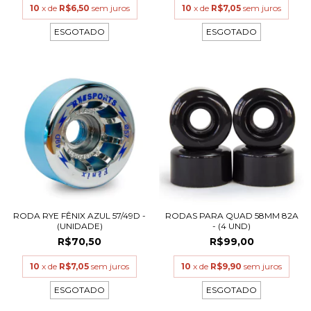
10
x de
R$6,50
sem juros
10
x de
R$7,05
sem juros
ESGOTADO
ESGOTADO
RODA RYE FÊNIX AZUL 57/49D -
RODAS PARA QUAD 58MM 82A
(UNIDADE)
- (4 UND)
R$70,50
R$99,00
10
x de
R$7,05
sem juros
10
x de
R$9,90
sem juros
ESGOTADO
ESGOTADO