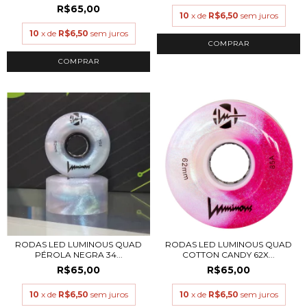
R$65,00
10
x de
R$6,50
sem juros
10
x de
R$6,50
sem juros
RODAS LED LUMINOUS QUAD
RODAS LED LUMINOUS QUAD
PÉROLA NEGRA 34...
COTTON CANDY 62X...
R$65,00
R$65,00
10
x de
R$6,50
sem juros
10
x de
R$6,50
sem juros