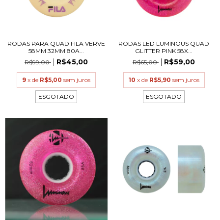
RODAS PARA QUAD FILA VERVE
RODAS LED LUMINOUS QUAD
58MM 32MM 80A...
GLITTER PINK 58X...
R$45,00
R$59,00
R$99,00
R$65,00
9
x de
R$5,00
sem juros
10
x de
R$5,90
sem juros
ESGOTADO
ESGOTADO