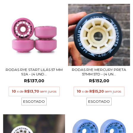
RODAS RYE START LILÁS 57 MM
RODAS RYE MERCURY PRETA
92A - (4 UND...
57MM 57D - (4 UN...
R$137,00
R$152,00
10
x de
R$13,70
sem juros
10
x de
R$15,20
sem juros
ESGOTADO
ESGOTADO