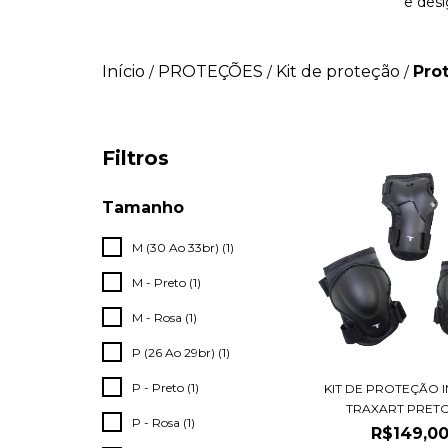
e des
Início
PROTEÇÕES
Kit de proteção
Prot
/
/
/
Filtros
Tamanho
M (30 Ao 33br) (1)
M - Preto (1)
M - Rosa (1)
P (26 Ao 29br) (1)
P - Preto (1)
KIT DE PROTEÇÃO I
TRAXART PRETO 
P - Rosa (1)
R$149,0