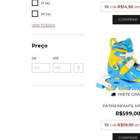
P (4)
10
x de
R$14,90
se
M (4)
COMPRAR
VER TODOS
Preço
DE
ATÉ
FRETE GRÁ
PATINS INFANTIL M
R$599,0
10
x de
R$59,90
se
COMPRAR