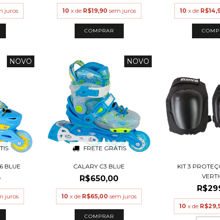
m juros
10
x de
R$19,90
sem juros
10
x de
R$14,
COMPRAR
COMP
NOVO
NOVO
TIS
FRETE GRÁTIS
16 BLUE
CALARY C3 BLUE
KIT 3 PROTE
VERT
0
R$650,00
R$29
m juros
10
x de
R$65,00
sem juros
10
x de
R$29,
COMPRAR