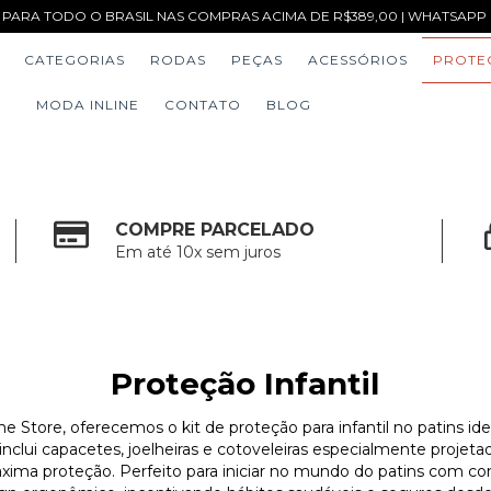
 PARA TODO O BRASIL NAS COMPRAS ACIMA DE R$389,00 | WHATSAPP (1
CATEGORIAS
RODAS
PEÇAS
ACESSÓRIOS
PROTE
MODA INLINE
CONTATO
BLOG
COMPRE PARCELADO
Em até 10x sem juros
Proteção Infantil
ine Store, oferecemos o kit de proteção para infantil no patins id
 inclui capacetes, joelheiras e cotoveleiras especialmente proje
a proteção. Perfeito para iniciar no mundo do patins com confi