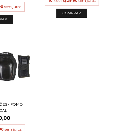
10
x de
R$29,90
sem juros
90
sem juros
COMPRAR
RAR
ÇÕES - FOMO
ICAL
9,00
90
sem juros