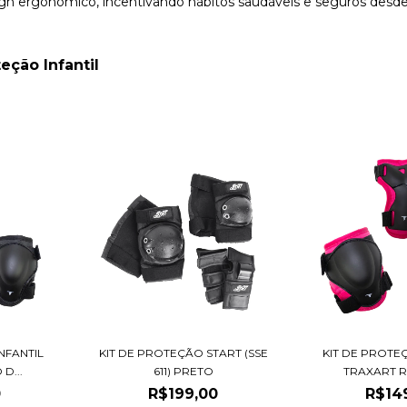
ign ergonômico, incentivando hábitos saudáveis e seguros desde
eção Infantil
NFANTIL
KIT DE PROTEÇÃO START (SSE
KIT DE PROTE
D...
611) PRETO
TRAXART R
0
R$199,00
R$14