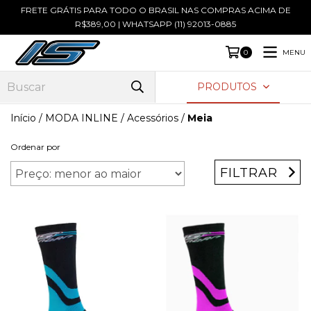
FRETE GRÁTIS PARA TODO O BRASIL NAS COMPRAS ACIMA DE
R$389,00 | WHATSAPP (11) 92013-0885
MENU
0
PRODUTOS
Início
/
MODA INLINE
/
Acessórios
/
Meia
Ordenar por
FILTRAR