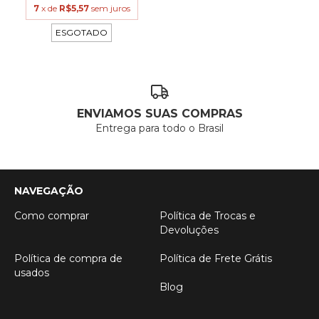
7
x de
R$5,57
sem juros
ESGOTADO
ENVIAMOS SUAS COMPRAS
Entrega para todo o Brasil
NAVEGAÇÃO
Como comprar
Política de Trocas e
Devoluções
Política de compra de
Política de Frete Grátis
usados
Blog