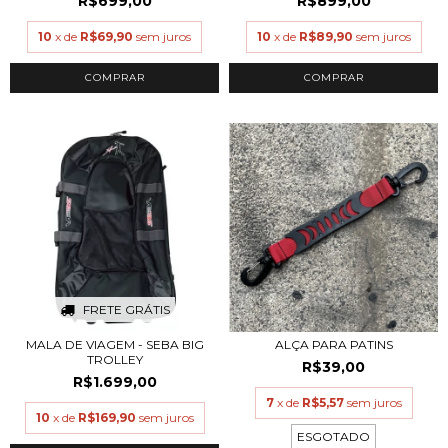
R$699,00
R$899,00
10
x de
R$69,90
sem juros
10
x de
R$89,90
sem juros
COMPRAR
FRETE GRÁTIS
MALA DE VIAGEM - SEBA BIG
ALÇA PARA PATINS
TROLLEY
R$39,00
R$1.699,00
7
x de
R$5,57
sem juros
10
x de
R$169,90
sem juros
ESGOTADO