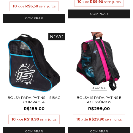
10
x de
R$9,90
sem juros
10
x de
R$6,50
sem juros
NOVO
3 CORES
BOLSA PARA PATINS - IS BAG
BOLSA IS PARA PATINS E
COMPACTA
ACESSÓRIOS
R$189,00
R$299,00
10
x de
R$18,90
sem juros
10
x de
R$29,90
sem juros
COMPRAR