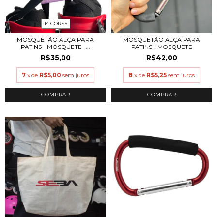
14 CORES
MOSQUETÃO ALÇA PARA
MOSQUETÃO ALÇA PARA
PATINS - MOSQUETE -...
PATINS - MOSQUETE
R$35,00
R$42,00
7
x de
R$5,00
sem juros
8
x de
R$5,25
sem juros
COMPRAR