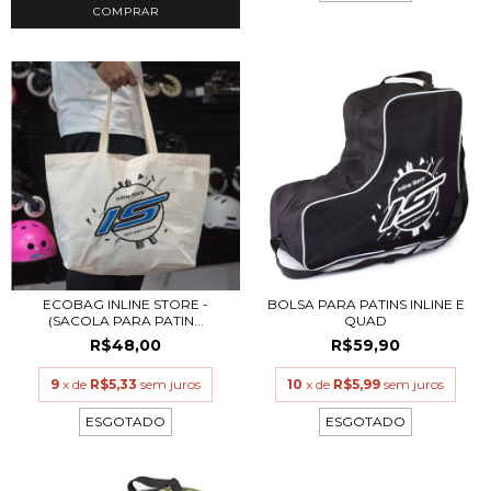
ECOBAG INLINE STORE -
BOLSA PARA PATINS INLINE E
(SACOLA PARA PATIN...
QUAD
R$48,00
R$59,90
9
x de
R$5,33
sem juros
10
x de
R$5,99
sem juros
ESGOTADO
ESGOTADO