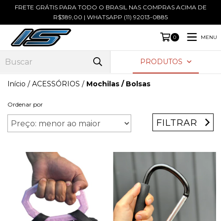
FRETE GRÁTIS PARA TODO O BRASIL NAS COMPRAS ACIMA DE
R$389,00 | WHATSAPP (11) 92013-0885
MENU
0
PRODUTOS
Início
/
ACESSÓRIOS
/
Mochilas / Bolsas
Ordenar por
FILTRAR