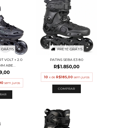
 GRÁTIS
FRETE GRÁTIS
T VOLT + 2.0
PATINS SEBA E3 80
M ABE...
R$1.850,00
9,00
10
x de
R$185,00
sem juros
90
sem juros
COMPRAR
RAR