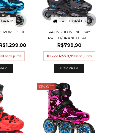
 GRÁTIS
FRETE GRÁTIS
 CHROME BLUE
PATINS HD INLINE - SKY
0
PRETO/BRANCO - AB...
R$1.299,00
R$799,90
90
sem juros
10
x de
R$79,99
sem juros
RAR
COMPRAR
13
%
OFF