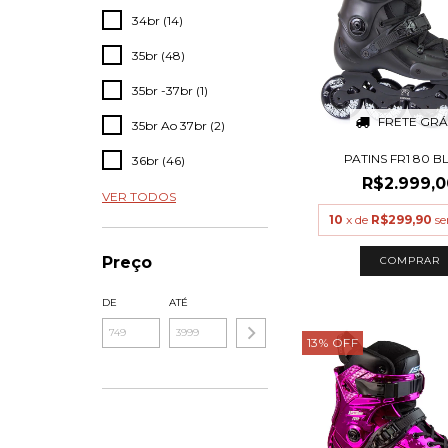
34br (14)
35br (48)
35br -37br (1)
FRETE GRÁ
35br Ao 37br (2)
PATINS FR1 80 B
36br (46)
R$2.999,0
VER TODOS
10
x de
R$299,90
se
Preço
COMPRAR
DE
ATÉ
13
%
OFF