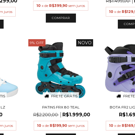
.299,00
R$1.499,00
10
x de
R$399,90
sem juros
m juros
10
x de
R$129,
COMPRAR
COMP
NOVO
9
%
OFF
TIS
FRETE GRÁTIS
FRETE
 LZ
PATINS FRX 80 TEAL
BOTA FR2 LI
0
R$1.999,00
R$1.6
R$2.200,00
m juros
10
x de
R$199,90
sem juros
10
x de
R$169,