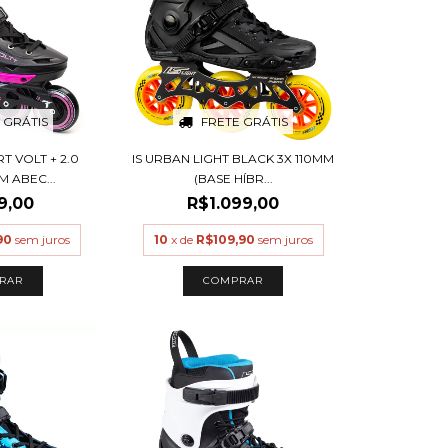
 GRÁTIS
FRETE GRÁTIS
T VOLT + 2.0
IS URBAN LIGHT BLACK 3X 110MM
 ABEC...
(BASE HÍBR...
9,00
R$1.099,00
90
sem juros
10
x de
R$109,90
sem juros
RAR
COMPRAR