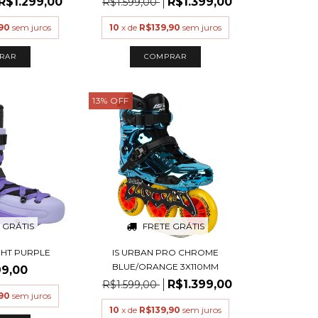
R$1.299,00
R$1.399,00
R$1.599,00
90
sem juros
10
x de
R$139,90
sem juros
RAR
COMPRAR
13
%
OFF
 GRÁTIS
FRETE GRÁTIS
GHT PURPLE
IS URBAN PRO CHROME
BLUE/ORANGE 3X110MM
99,00
R$1.399,00
R$1.599,00
90
sem juros
10
x de
R$139,90
sem juros