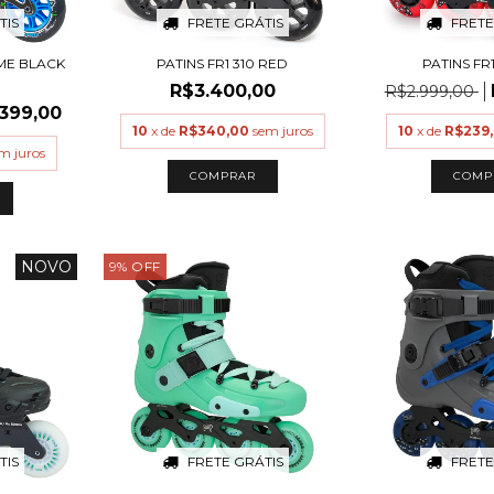
TIS
FRETE GRÁTIS
FRETE
ME BLACK
PATINS FR1 310 RED
PATINS FR
R$3.400,00
R$2.999,00
.399,00
10
x de
R$340,00
sem juros
10
x de
R$239
m juros
COMPRAR
COMP
NOVO
9
%
OFF
TIS
FRETE GRÁTIS
FRETE