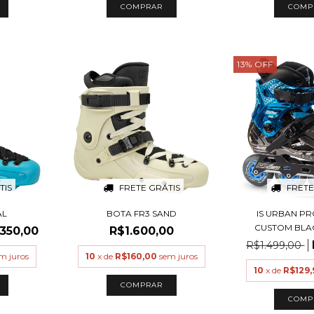
COMPRAR
COMP
13
%
OFF
TIS
FRETE GRÁTIS
FRETE
AL
BOTA FR3 SAND
IS URBAN P
CUSTOM BLA
.350,00
R$1.600,00
R$1.499,00
m juros
10
x de
R$160,00
sem juros
10
x de
R$129,
COMPRAR
COMP