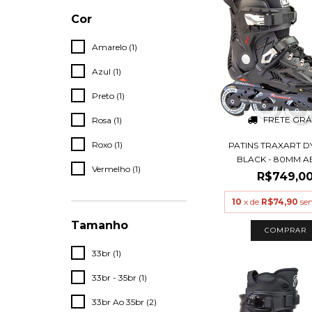
Cor
Amarelo (1)
Azul (1)
Preto (1)
FRETE GRÁ
Rosa (1)
Roxo (1)
PATINS TRAXART D
BLACK - 80MM AB
Vermelho (1)
R$749,0
10
x de
R$74,90
se
Tamanho
COMPRAR
33br (1)
33br - 35br (1)
33br Ao 35br (2)