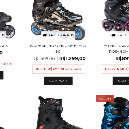
TIS
FRETE GRÁTIS
FRETE
LACK
IS URBAN PRO CHROME BLACK
PATINS TRAXAR
80
ROSA 80MM
0
R$1.299,00
R$89
R$1.499,00
m juros
10
x de
R$129,90
sem juros
10
x de
R$89,
COMPRAR
COMP
13
%
OFF