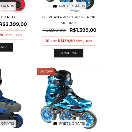
 GRÁTIS
FRETE GRÁTIS
1 80 RED
IS URBAN PRO CHROME PINK
3X110MM
R$2.399,00
R$1.399,00
R$1.599,00
,90
sem juros
10
x de
R$139,90
sem juros
RAR
COMPRAR
13
%
OFF
 GRÁTIS
FRETE GRÁTIS