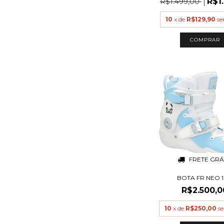
R$1
R$1.499,00
10
x de
R$129,90
se
COMPRAR
FRETE GRÁ
BOTA FR NEO 1
R$2.500,0
10
x de
R$250,00
se