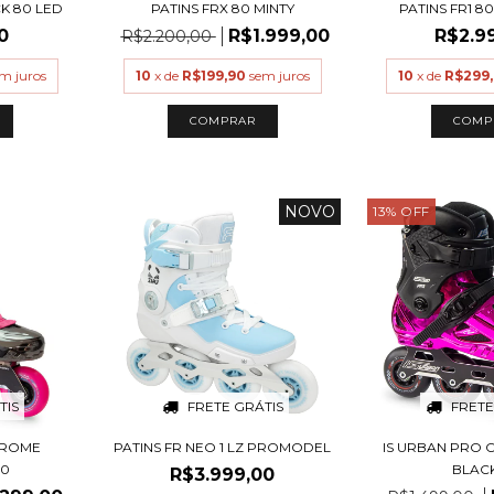
CK 80 LED
PATINS FRX 80 MINTY
PATINS FR1 8
0
R$1.999,00
R$2.9
R$2.200,00
m juros
10
x de
R$199,90
sem juros
10
x de
R$299
COMPRAR
COMP
NOVO
13
%
OFF
TIS
FRETE GRÁTIS
FRETE
HROME
PATINS FR NEO 1 LZ PROMODEL
IS URBAN PRO 
80
BLAC
R$3.999,00