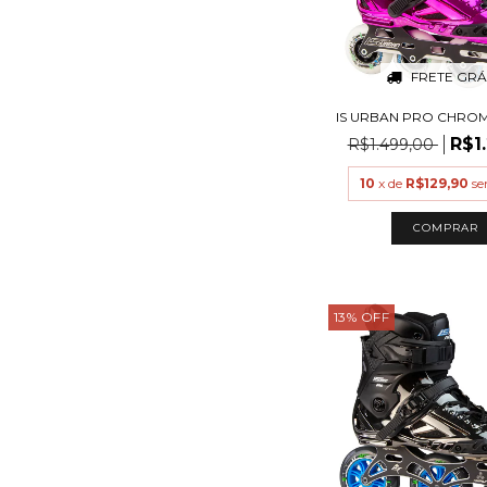
FRETE GRÁ
IS URBAN PRO CHROM
R$1
R$1.499,00
10
x de
R$129,90
se
COMPRAR
13
%
OFF