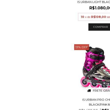
IS URBAN LIGHT BLA
R$1.080,0
10
x de
R$108,00
se
COMPRAR
13
%
OFF
FRETE GRÁ
IS URBAN PRO C
BLACK/PINK 