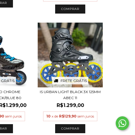
RAR
COMPRAR
 GRÁTIS
FRETE GRÁTIS
RO CHROME
IS URBAN LIGHT BLACK 3X 125MM
CK/BLUE 80
ABEC 11
R$1.299,00
R$1.299,00
90
sem juros
10
x de
R$129,90
sem juros
RAR
COMPRAR