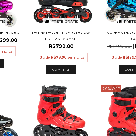
TIS
FRETE GRÁTIS
FRETE
E PINK 80
PATINS REVOLT PRETO RODAS
IS URBAN PRO
PRETAS - 80MM...
8
.299,00
R$799,00
R$1.499,00
m juros
10
x de
R$79,90
sem juros
10
x de
R$129,
COMPRAR
COMP
20
%
OFF