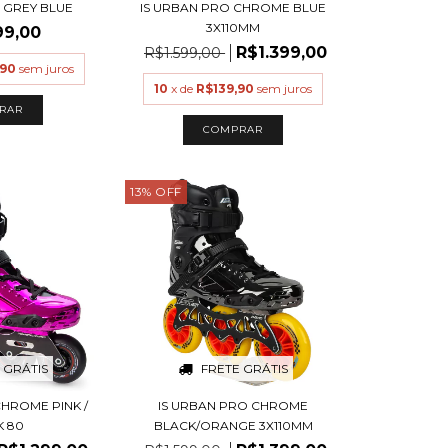
0 GREY BLUE
IS URBAN PRO CHROME BLUE
3X110MM
99,00
R$1.399,00
R$1.599,00
,90
sem juros
10
x de
R$139,90
sem juros
RAR
COMPRAR
13
%
OFF
 GRÁTIS
FRETE GRÁTIS
CHROME PINK /
IS URBAN PRO CHROME
K 80
BLACK/ORANGE 3X110MM