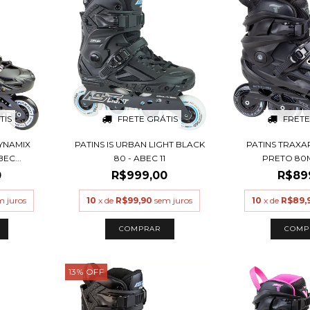
TIS
FRETE GRÁTIS
FRETE
YNAMIX
PATINS IS URBAN LIGHT BLACK
PATINS TRAXAR
EC...
80 - ABEC 11
PRETO 80M
0
R$999,00
R$89
m juros
10
x de
R$99,90
sem juros
10
x de
R$89,
COMPRAR
COMP
13
%
OFF