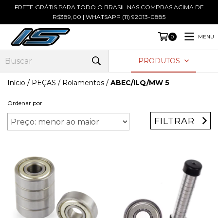
FRETE GRÁTIS PARA TODO O BRASIL NAS COMPRAS ACIMA DE
R$389,00 | WHATSAPP (11) 92013-0885
MENU
0
PRODUTOS
Início
/
PEÇAS
/
Rolamentos
/
ABEC/ILQ/MW 5
Ordenar por
FILTRAR