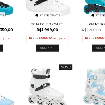
TIS
FRETE GRÁTIS
FRETE
AL
BOTA FR NEO 2 WHITE
PATINS FR
.350,00
R$1.999,00
R$2.200,00
m juros
10
x de
R$199,90
sem juros
10
x de
R$199,
COMPRAR
COMP
NOVO