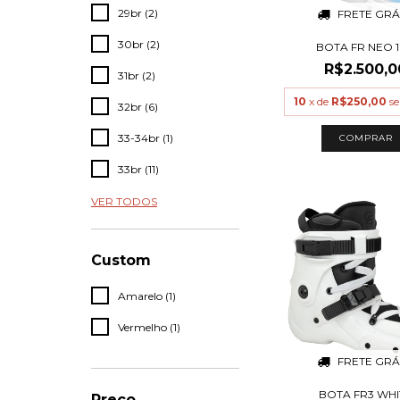
29br (2)
FRETE GRÁ
30br (2)
BOTA FR NEO 1
R$2.500,0
31br (2)
10
x de
R$250,00
se
32br (6)
33-34br (1)
COMPRAR
33br (11)
VER TODOS
Custom
Amarelo (1)
Vermelho (1)
FRETE GRÁ
BOTA FR3 WHI
Preço