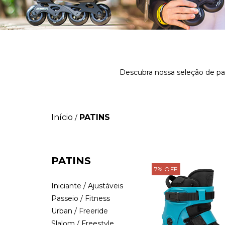
Descubra nossa seleção de pat
Início
PATINS
/
PATINS
7
%
OFF
Iniciante / Ajustáveis
Passeio / Fitness
Urban / Freeride
Slalom / Freestyle