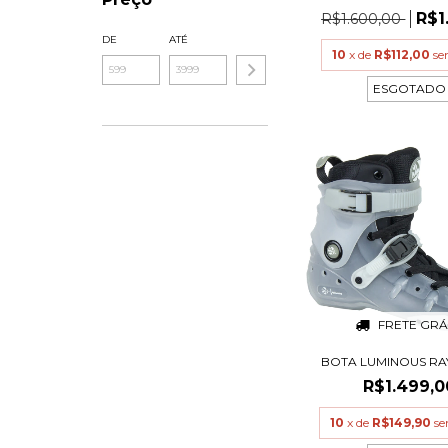
R$1
R$1.600,00
DE
ATÉ
10
x de
R$112,00
se
ESGOTADO
FRETE GRÁ
BOTA LUMINOUS RA
R$1.499,0
10
x de
R$149,90
se