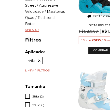
Street / Aggressive
Velocidade / Maratonas
FRETE GRÁ
Quad / Tradicional
Botas
BOTA FRX TE
VER MAIS
R$1
R$1.450,00
Filtros
10
x de
R$135,00
se
COMPRAR
Aplicado:
44br
LIMPAR FILTROS
Tamanho
28br (2)
29-33 (1)