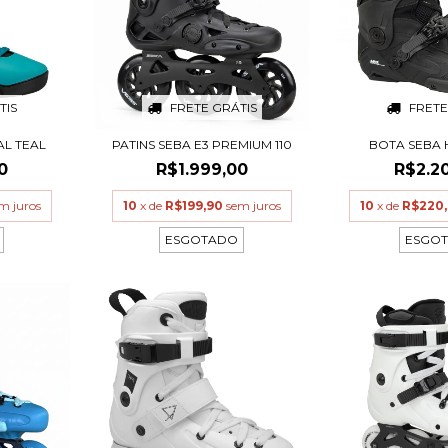
TIS
FRETE GRÁTIS
FRETE
AL TEAL
PATINS SEBA E3 PREMIUM 110
BOTA SEBA 
0
R$1.999,00
R$2.2
m juros
10
x de
R$199,90
sem juros
10
x de
R$220
ESGOTADO
ESGO