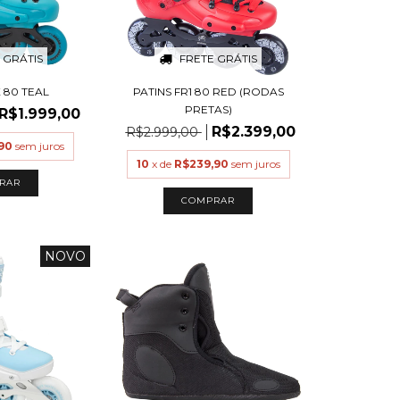
 GRÁTIS
FRETE GRÁTIS
X 80 TEAL
PATINS FR1 80 RED (RODAS
PRETAS)
R$1.999,00
R$2.399,00
R$2.999,00
90
sem juros
10
x de
R$239,90
sem juros
RAR
COMPRAR
NOVO