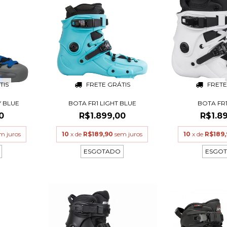
TIS
FRETE GRÁTIS
FRETE
Y BLUE
BOTA FR1 LIGHT BLUE
BOTA FR
0
R$1.899,00
R$1.8
m juros
10
x de
R$189,90
sem juros
10
x de
R$189
ESGOTADO
ESGO