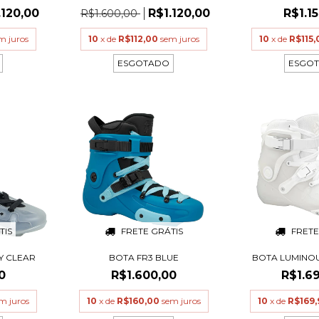
.120,00
R$1.120,00
R$1.1
R$1.600,00
m juros
10
x de
R$112,00
sem juros
10
x de
R$115,
ESGOTADO
ESGO
TIS
FRETE GRÁTIS
FRETE
Y CLEAR
BOTA FR3 BLUE
BOTA LUMINOU
0
R$1.600,00
R$1.6
m juros
10
x de
R$160,00
sem juros
10
x de
R$169,