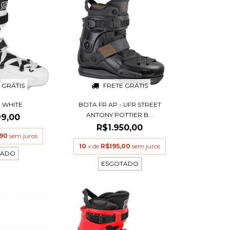
 GRÁTIS
FRETE GRÁTIS
1 WHITE
BOTA FR AP - UFR STREET
ANTONY POTTIER B...
99,00
R$1.950,00
,90
sem juros
10
x de
R$195,00
sem juros
TADO
ESGOTADO