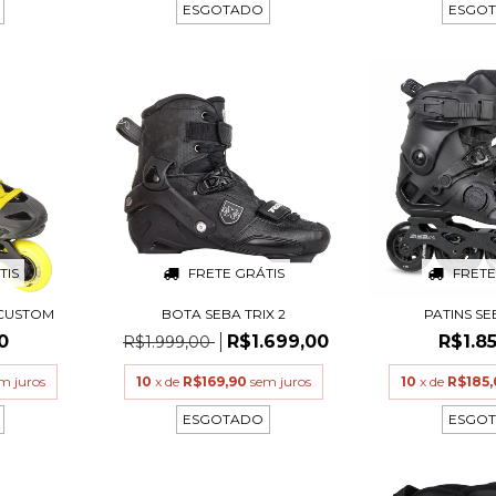
ESGOTADO
ESGO
TIS
FRETE GRÁTIS
FRETE
 CUSTOM
BOTA SEBA TRIX 2
PATINS SE
0
R$1.699,00
R$1.8
R$1.999,00
m juros
10
x de
R$169,90
sem juros
10
x de
R$185
ESGOTADO
ESGO