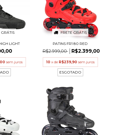
 GRÁTIS
FRETE GRÁTIS
HIGH LIGHT
PATINS FR1 80 RED
00,00
R$2.399,00
R$2.999,00
,00
sem juros
10
x de
R$239,90
sem juros
TADO
ESGOTADO