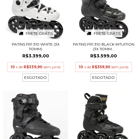
FRETE GRÁTIS
FRETE GRÁTIS
PATINS FR1 310 WHITE (3X
PATINS FR1 310 BLACK INTUITION
110MM)
(3X 110MM...
R$3.399,00
R$3.599,00
10
x de
R$339,90
sem juros
10
x de
R$359,90
sem juros
ESGOTADO
ESGOTADO