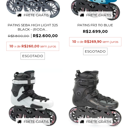
FRETE GRÁTIS
FRETE GRÁTIS
PATINS SEBA HIGH LIGHT 325
PATINS FR3 110 BLUE
BLACK - (RODA...
R$2.699,00
R$2.600,00
R$3.800,00
10
x de
R$269,90
sem juros
10
x de
R$260,00
sem juros
ESGOTADO
ESGOTADO
FRETE GRÁTIS
FRETE GRÁTIS