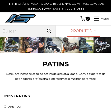
FRETE GRÁTIS PARA TODO O BRASIL NAS COMPRAS ACIMA DE
R$389,00 | WHATSAPP (11) 92013-0885
MENU
0
PRODUTOS
PATINS
Descubra nossa seleção de patins de alta qualidade. Com a expertise de
patinadores profissionais, oferecemos o melhor para você.
Início
/
PATINS
Ordenar por