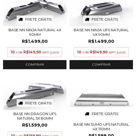
FRETE GRÁTIS
FRETE GRÁTIS
BASE NN NINJA NATURAL 4X
BASE NN NINJA UFS NATURAL
90MM
4X 90MM
R$1.499,00
R$1.499,00
10
x de
R$149,90
sem juros
10
x de
R$149,90
sem juros
COMPRAR
COMPRAR
FRETE GRÁTIS
FRETE GRÁTIS
BASE NN DRAGON UFS
NATURAL 5X 80MM
BASE NN SUMO UFS NATURAL
R$1.599,00
4X 110MM
R$1.599,00
10
x de
R$159,90
sem juros