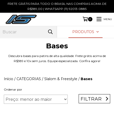
FRETE GRÁTIS PARA TODO O BRASIL NAS COMPRAS ACIMA DE
R$389,00 | WHATSAPP (11) 92013-0885
MENU
0
PRODUTOS
Bases
Descubra bases para patins de alta qualidade. Frete grátis acima de
R$389 e 10x sem juros. Equipe especializada. Confira agora!
Início
/
CATEGORIAS
/
Slalom & Freestyle
/
Bases
Ordenar por
FILTRAR