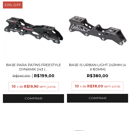
20
%
OFF
BASE PARA PATINS FREESTYLE
BASE IS URBAN LIGHT 243MM (4
DYNAMIX 243 (...
X 80MM)
R$199,00
R$380,00
R$249,00
10
x de
R$38,00
sem juros
10
x de
R$19,90
sem juros