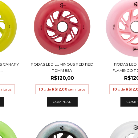
S CANARY
RODAS LED LUMINOUS RED RED
RODAS LED
..
110MM 85A
FLAMINGO 110
R$120,00
R$12
m juros
10
x de
R$12,00
sem juros
10
x de
R$12,
COMP