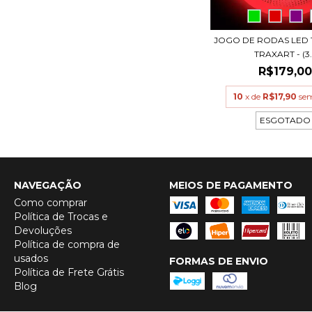
JOGO DE RODAS LED 
TRAXART - (3.
R$179,0
10
x de
R$17,90
sem
ESGOTADO
NAVEGAÇÃO
MEIOS DE PAGAMENTO
Como comprar
Política de Trocas e
Devoluções
Política de compra de
usados
FORMAS DE ENVIO
Política de Frete Grátis
Blog