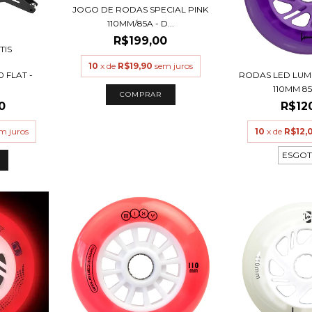
JOGO DE RODAS SPECIAL PINK
110MM/85A - D...
R$199,00
TIS
10
x de
R$19,90
sem juros
0 FLAT -
RODAS LED LUM
110MM 85A
0
R$12
m juros
10
x de
R$12,
ESGO