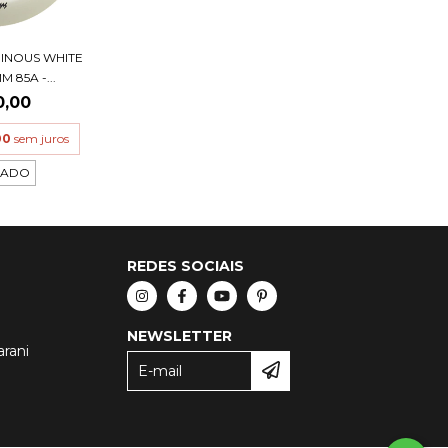
INOUS WHITE
 85A -...
0,00
00
sem juros
TADO
REDES SOCIAIS
NEWSLETTER
arani