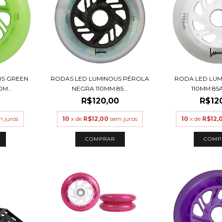
US GREEN
RODAS LED LUMINOUS PÉROLA
RODA LED LUM
M...
NEGRA 110MM 85...
110MM 85A 
R$120,00
R$12
m juros
10
x de
R$12,00
sem juros
10
x de
R$12,
COMPRAR
COMP