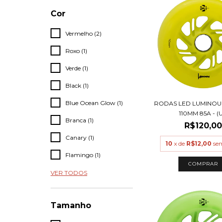
Cor
Vermelho (2)
Roxo (1)
Verde (1)
Black (1)
Blue Ocean Glow (1)
RODAS LED LUMINOU
110MM 85A - (U.
Branca (1)
R$120,00
Canary (1)
10
x de
R$12,00
se
Flamingo (1)
COMPRAR
VER TODOS
Tamanho