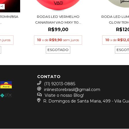
+1
110MM/85A
RODAS LED VERMELHO
RODA LED LUM
..
CANARIAM VAO MIXY 110...
GLOW 110MM
0
R$99,00
R$12
 juros
10
x de
R$9,90
sem juros
10
x de
R$12,
ESGOTADO
ESGO
CONTATO
(11) 92013-0885
inlinestorebrasil@gmail.com
Visite o nosso Blog!
R. Domingos de Santa Maria, 499 - Vila Gu