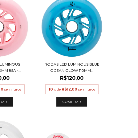
 LUMINOUS
RODAS LED LUMINOUS BLUE
MM 85A -...
OCEAN GLOW 110MM...
0,00
R$120,00
00
sem juros
10
x de
R$12,00
sem juros
RAR
COMPRAR