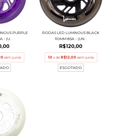
INOUS PURPLE
RODAS LED LUMINOUS BLACK
 - (U...
110MM 85A - (UN...
0,00
R$120,00
00
sem juros
10
x de
R$12,00
sem juros
TADO
ESGOTADO