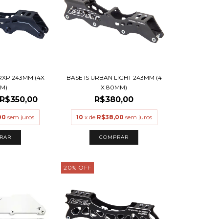
FRXP 243MM (4X
BASE IS URBAN LIGHT 243MM (4
M)
X 80MM)
R$350,00
R$380,00
00
sem juros
10
x de
R$38,00
sem juros
20
%
OFF