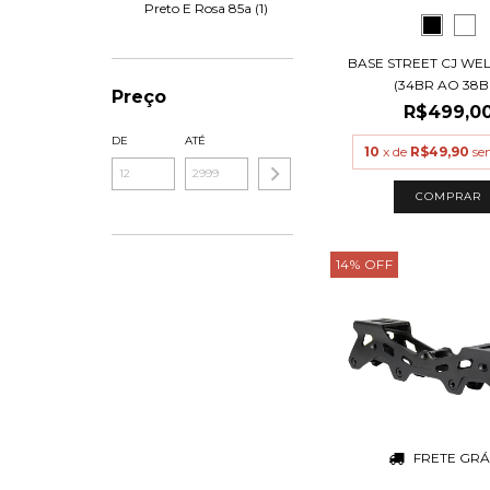
Preto E Rosa 85a (1)
BASE STREET CJ W
(34BR AO 38B
Preço
R$499,0
DE
ATÉ
10
x de
R$49,90
se
COMPRAR
14
%
OFF
FRETE GRÁ