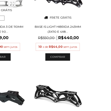
 GRÁTIS
FRETE GRÁTIS
IDA 3 DE 110MM
BASE IS LIGHT HIBRIDA 243MM
 90...
(3X110 E 4X8...
9,00
R$440,00
R$550,00
90
sem juros
10
x de
R$44,00
sem juros
RAR