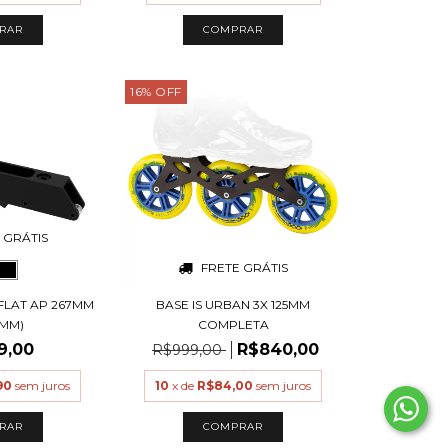
16
%
OFF
 GRÁTIS
FRETE GRÁTIS
 FLAT AP 267MM
BASE IS URBAN 3X 125MM
5MM)
COMPLETA
9,00
R$840,00
R$999,00
90
sem juros
10
x de
R$84,00
sem juros
RAR