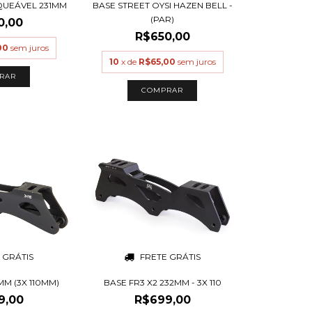
QUEÁVEL 231MM
BASE STREET OYSI HAZEN BELL -
(PAR)
0,00
R$650,00
00
sem juros
10
x de
R$65,00
sem juros
RAR
COMPRAR
 GRÁTIS
FRETE GRÁTIS
MM (3X 110MM)
BASE FR3 X2 232MM - 3X 110
9,00
R$699,00