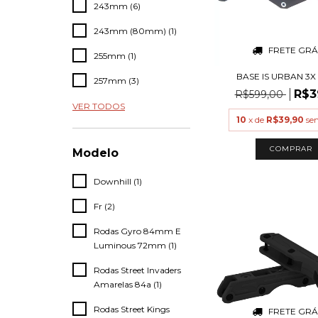
243mm (6)
243mm (80mm) (1)
FRETE GRÁ
255mm (1)
BASE IS URBAN 3X
257mm (3)
R$3
R$599,00
VER TODOS
10
x de
R$39,90
se
Modelo
Downhill (1)
Fr (2)
Rodas Gyro 84mm E
Luminous 72mm (1)
Rodas Street Invaders
Amarelas 84a (1)
Rodas Street Kings
FRETE GRÁ