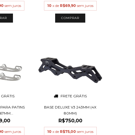
90
sem juros
10
x de
R$69,90
sem juros
 GRÁTIS
FRETE GRÁTIS
 PARA PATINS
BASE DELUXE V3 243MM (4X
267MM...
80MM)
9,00
R$750,00
90
sem juros
10
x de
R$75,00
sem juros