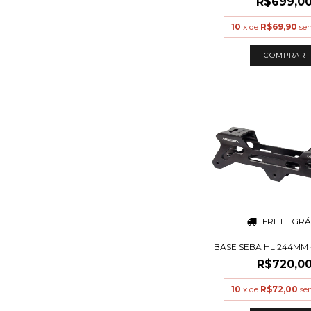
R$699,0
10
x de
R$69,90
se
COMPRAR
FRETE GRÁ
BASE SEBA HL 244MM 
R$720,0
10
x de
R$72,00
se