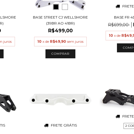
FRETE
ELLSMORE
BASE STREET CJ WELLSMORE
BASE FR 
R)
(39BR AO 41BR)
R$699,00
0
R$499,00
10
x de
R$49,
m juros
10
x de
R$49,90
sem juros
COMP
COMPRAR
FRETE
TIS
FRETE GRÁTIS
2 CO