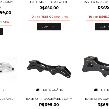
V2 243MM
BASE STREET OYSI WHITE
BASE FR X2R RO
AT
R$650,00
R$65
99,00
10
x de
R$65,00
sem juros
10
x de
R$65,
m juros
COMPRAR
COMP
TIS
FRETE GRÁTIS
FRETE
OQUEÁVEL
BASE X3R ROQUEÁVEL 243MM
BASE SEBA 232
R$699,00
R$69