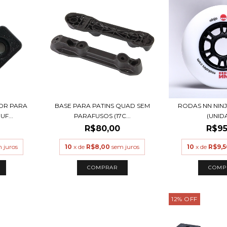
OR PARA
BASE PARA PATINS QUAD SEM
RODAS NN NINJ
UF...
PARAFUSOS (17C...
(UNID
R$80,00
R$95
 juros
10
x de
R$8,00
sem juros
10
x de
R$9,5
COMP
12
%
OFF