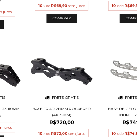
0
10
x de
R$69,90
sem juros
10
x de
R$69,
m juros
TIS
FRETE GRÁTIS
FRETE
- 3X 110MM
BASE FR 4D 219MM ROCKERED
BASE DE GELO
(4X 72MM)
INLINE - 
0
R$720,00
R$74
m juros
10
x de
R$72,00
sem juros
10
x de
R$74,