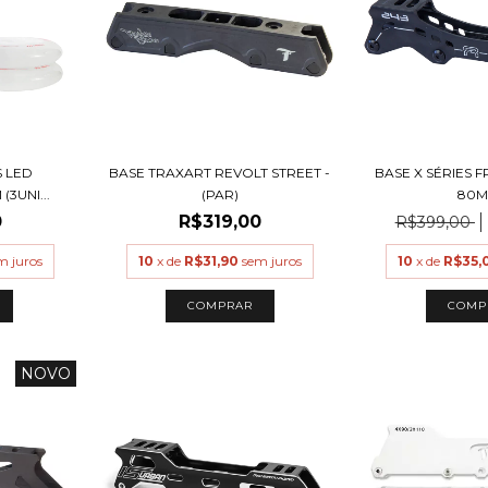
 LED
BASE TRAXART REVOLT STREET -
BASE X SÉRIES 
3UNI...
(PAR)
80M
0
R$319,00
R$399,00
m juros
10
x de
R$31,90
sem juros
10
x de
R$35,
NOVO