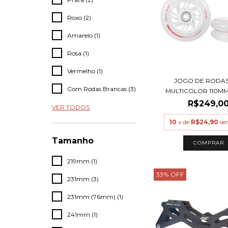
Roxo (2)
Amarelo (1)
Rosa (1)
Vermelho (1)
JOGO DE RODAS
Com Rodas Brancas (3)
MULTICOLOR 110MM (
R$249,0
VER TODOS
10
x de
R$24,90
se
Tamanho
219mm (1)
33
%
OFF
231mm (3)
231mm (76mm) (1)
241mm (1)