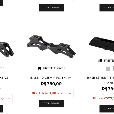
COMPRAR
FRETE
TIS
FRETE GRÁTIS
XE V2
BASE 4D 255MM (4X 84MM)
BASE STREET FR
O
(4X 6
R$780,00
0
R$79
10
x de
R$78,00
sem juros
m juros
10
x de
R$79,
COMPRAR
COMP