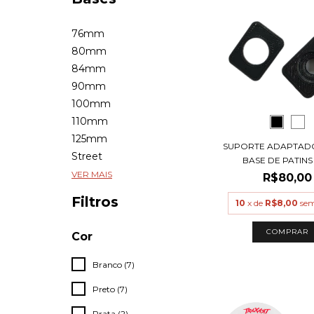
76mm
80mm
84mm
90mm
100mm
110mm
125mm
SUPORTE ADAPTAD
Street
BASE DE PATINS 
VER MAIS
R$80,00
Filtros
10
x de
R$8,00
sem
COMPRAR
Cor
Branco (7)
Preto (7)
Prata (2)