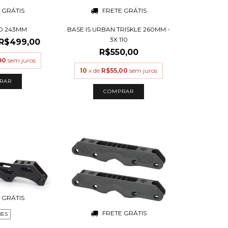
 GRÁTIS
FRETE GRÁTIS
4D 243MM
BASE IS URBAN TRISKLE 260MM -
3X 110
R$499,00
R$550,00
90
sem juros
10
x de
R$55,00
sem juros
RAR
 GRÁTIS
FRETE GRÁTIS
RES