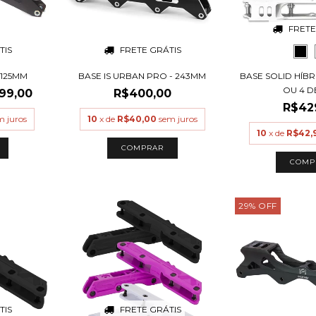
FRETE
TIS
FRETE GRÁTIS
 125MM
BASE IS URBAN PRO - 243MM
BASE SOLID HÍBR
OU 4 DE
99,00
R$400,00
R$42
m juros
10
x de
R$40,00
sem juros
10
x de
R$42,
COMP
29
%
OFF
TIS
FRETE GRÁTIS