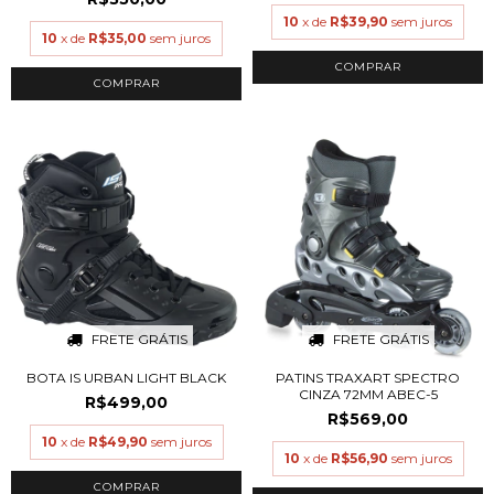
10
x de
R$39,90
sem juros
10
x de
R$35,00
sem juros
COMPRAR
COMPRAR
FRETE GRÁTIS
FRETE GRÁTIS
BOTA IS URBAN LIGHT BLACK
PATINS TRAXART SPECTRO
CINZA 72MM ABEC-5
R$499,00
R$569,00
10
x de
R$49,90
sem juros
10
x de
R$56,90
sem juros
COMPRAR