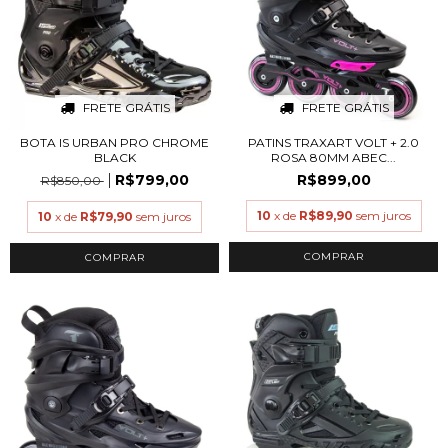
FRETE GRÁTIS
FRETE GRÁTIS
BOTA IS URBAN PRO CHROME
PATINS TRAXART VOLT + 2.0
BLACK
ROSA 80MM ABEC...
R$799,00
R$899,00
R$850,00
10
x de
R$89,90
sem juros
10
x de
R$79,90
sem juros
COMPRAR
COMPRAR