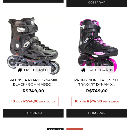
COMPRAR
FRETE GRÁTIS
FRETE GRÁTIS
PATINS TRAXART DYNAMIX
PATINS INLINE FREESTYLE
BLACK - 80MM ABEC...
TRAXART DYNAMIX...
R$749,00
R$749,00
10
x de
R$74,90
sem juros
10
x de
R$74,90
sem juros
COMPRAR
COMPRAR