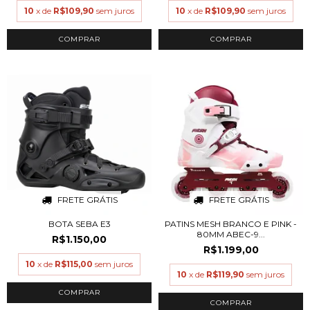
10
x de
R$109,90
sem juros
10
x de
R$109,90
sem juros
COMPRAR
COMPRAR
FRETE GRÁTIS
FRETE GRÁTIS
BOTA SEBA E3
PATINS MESH BRANCO E PINK -
80MM ABEC-9...
R$1.150,00
R$1.199,00
10
x de
R$115,00
sem juros
10
x de
R$119,90
sem juros
COMPRAR
COMPRAR