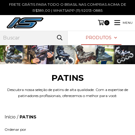
FRETE GRÁTIS PARA TODO O BRASIL NAS COMPRAS ACIMA DE
R$389,00 | WHATSAPP (11) 92013-0885
MENU
0
PRODUTOS
PATINS
Descubra nossa seleção de patins de alta qualidade. Com a expertise de
patinadores profissionais, oferecemos o melhor para você.
Início
/
PATINS
Ordenar por