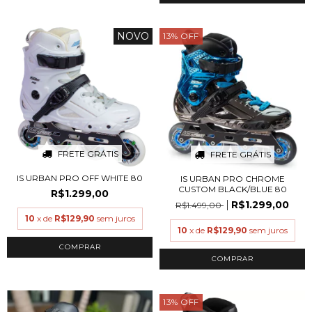
NOVO
13
%
OFF
FRETE GRÁTIS
FRETE GRÁTIS
IS URBAN PRO OFF WHITE 80
IS URBAN PRO CHROME
CUSTOM BLACK/BLUE 80
R$1.299,00
R$1.299,00
R$1.499,00
10
x de
R$129,90
sem juros
10
x de
R$129,90
sem juros
COMPRAR
COMPRAR
13
%
OFF