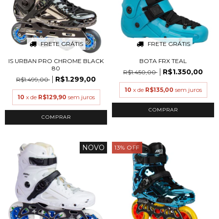
FRETE GRÁTIS
FRETE GRÁTIS
IS URBAN PRO CHROME BLACK
BOTA FRX TEAL
80
R$1.350,00
R$1.450,00
R$1.299,00
R$1.499,00
10
x de
R$135,00
sem juros
10
x de
R$129,90
sem juros
COMPRAR
COMPRAR
NOVO
13
%
OFF