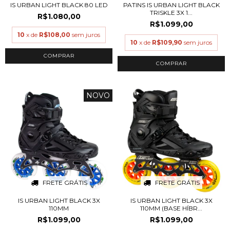
IS URBAN LIGHT BLACK 80 LED
PATINS IS URBAN LIGHT BLACK
TRISKLE 3X 1...
R$1.080,00
R$1.099,00
10
x de
R$108,00
sem juros
10
x de
R$109,90
sem juros
COMPRAR
COMPRAR
NOVO
FRETE GRÁTIS
FRETE GRÁTIS
IS URBAN LIGHT BLACK 3X
IS URBAN LIGHT BLACK 3X
110MM
110MM (BASE HÍBR...
R$1.099,00
R$1.099,00