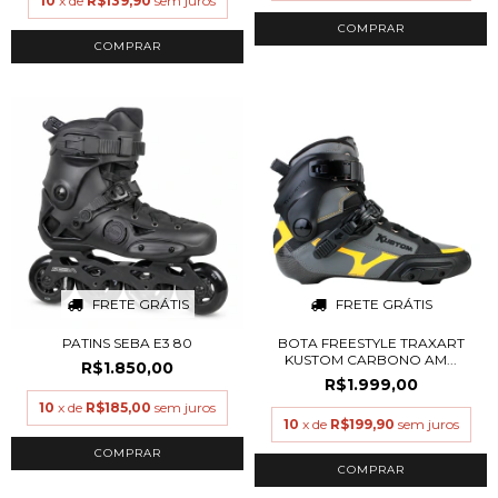
10
x de
R$139,90
sem juros
COMPRAR
COMPRAR
FRETE GRÁTIS
FRETE GRÁTIS
PATINS SEBA E3 80
BOTA FREESTYLE TRAXART
KUSTOM CARBONO AM...
R$1.850,00
R$1.999,00
10
x de
R$185,00
sem juros
10
x de
R$199,90
sem juros
COMPRAR
COMPRAR