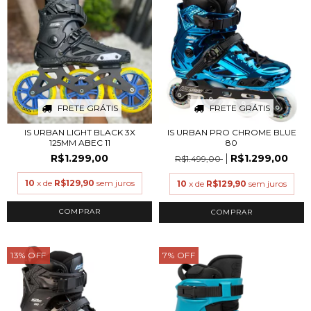
FRETE GRÁTIS
FRETE GRÁTIS
IS URBAN LIGHT BLACK 3X
IS URBAN PRO CHROME BLUE
125MM ABEC 11
80
R$1.299,00
R$1.299,00
R$1.499,00
10
x de
R$129,90
sem juros
10
x de
R$129,90
sem juros
COMPRAR
COMPRAR
13
%
OFF
7
%
OFF