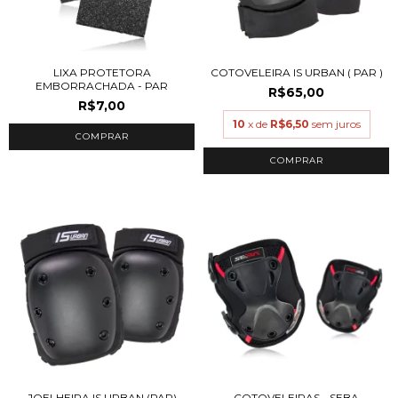
LIXA PROTETORA
COTOVELEIRA IS URBAN ( PAR )
EMBORRACHADA - PAR
R$65,00
R$7,00
10
x de
R$6,50
sem juros
COMPRAR
JOELHEIRA IS URBAN (PAR)
COTOVELEIRAS - SEBA