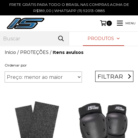
FRETE GRÁTIS PARA TODO O BRASIL NAS COMPRAS ACIMA DE
R$389,00 | WHATSAPP (11) 92013-0885
MENU
0
PRODUTOS
Início
/
PROTEÇÕES
/
Itens avulsos
Ordenar por
FILTRAR