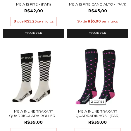
MEIA IS FIRE - (PAR)
MEIA IS FIRE CANO ALTO - (PAR)
R$42,00
R$45,00
8
x de
R$5,25
sem juros
9
x de
R$5,00
sem juros
COMPRAR
2 CORES
MEIA INLINE TRAXART
MEIA INLINE TRAXART
QUADRICULADA ROLLER...
QUADRADINHOS - (PAR)
R$39,00
R$39,00