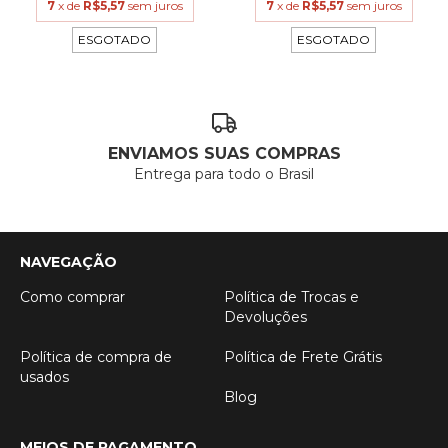
7
x de
R$5,57
sem juros
7
x de
R$5,57
sem juros
ESGOTADO
ESGOTADO
ENVIAMOS SUAS COMPRAS
Entrega para todo o Brasil
NAVEGAÇÃO
Como comprar
Política de Trocas e
Devoluções
Política de compra de
Política de Frete Grátis
usados
Blog
MEIOS DE PAGAMENTO