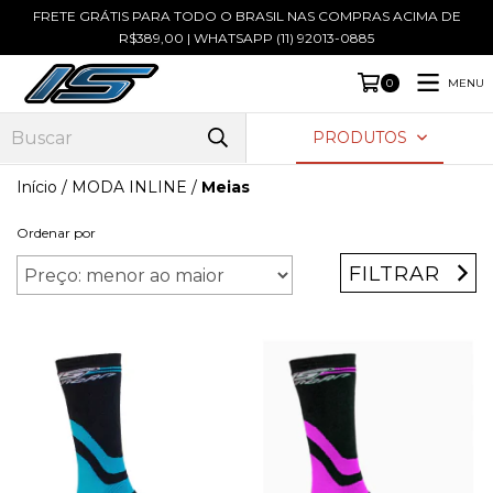
FRETE GRÁTIS PARA TODO O BRASIL NAS COMPRAS ACIMA DE
R$389,00 | WHATSAPP (11) 92013-0885
MENU
0
PRODUTOS
Início
/
MODA INLINE
/
Meias
Ordenar por
FILTRAR