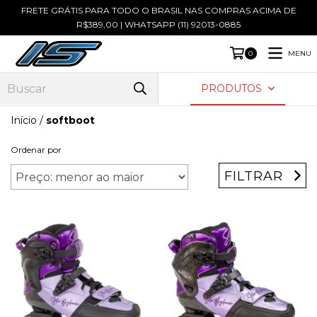
FRETE GRÁTIS PARA TODO O BRASIL NAS COMPRAS ACIMA DE
R$389,00 | WHATSAPP (11) 92013-0885
MENU
0
PRODUTOS
Início
/
softboot
Ordenar por
FILTRAR