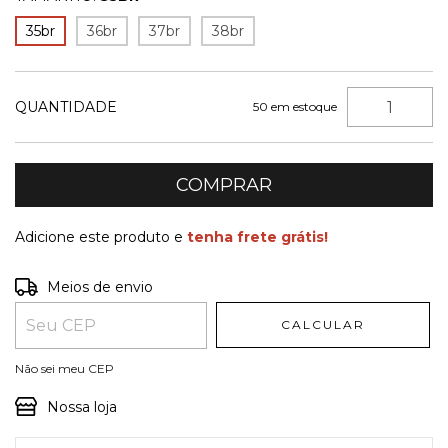
35br
36br
37br
38br
QUANTIDADE
50
em estoque
Adicione este produto e
tenha frete grátis!
Entregas para o CEP:
ALTERAR CEP
Meios de envio
CALCULAR
Não sei meu CEP
Nossa loja