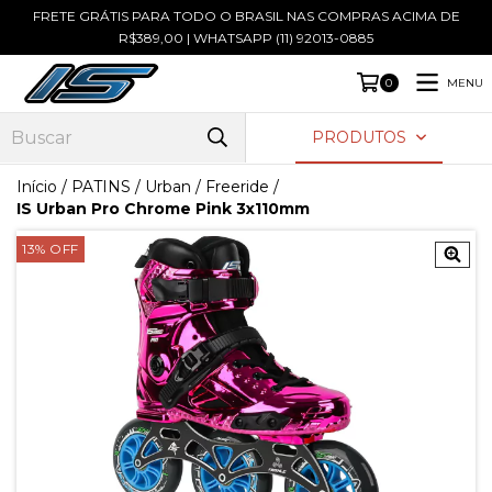
FRETE GRÁTIS PARA TODO O BRASIL NAS COMPRAS ACIMA DE
R$389,00 | WHATSAPP (11) 92013-0885
MENU
0
PRODUTOS
Início
/
PATINS
/
Urban / Freeride
/
IS Urban Pro Chrome Pink 3x110mm
13
%
OFF