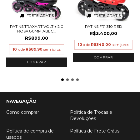
FRETE GRÁTIS
FRETE GRÁTIS
PATINS TRAXART VOLT + 2.0
PATINS FR1 310 RED
ROSA 80MM ABEC...
R$3.400,00
R$899,00
10
x de
R$340,00
sem juros
10
x de
R$89,90
sem juros
COMPRAR
COMPRAR
NAVEGAÇÃO
Como comprar
Política de Trocas e
Devoluções
Política de compra de
Política de Frete Grátis
usados