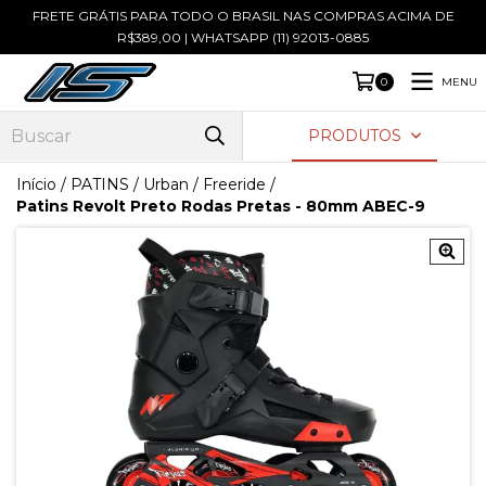
FRETE GRÁTIS PARA TODO O BRASIL NAS COMPRAS ACIMA DE
R$389,00 | WHATSAPP (11) 92013-0885
MENU
0
PRODUTOS
Início
/
PATINS
/
Urban / Freeride
/
Patins Revolt Preto Rodas Pretas - 80mm ABEC-9