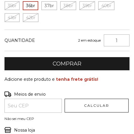
35br
36br
37br
38br
39br
40br
41br
42br
QUANTIDADE
2
em estoque
Adicione este produto e
tenha frete grátis!
Entregas para o CEP:
ALTERAR CEP
Meios de envio
CALCULAR
Não sei meu CEP
Nossa loja