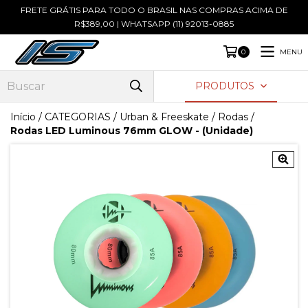
FRETE GRÁTIS PARA TODO O BRASIL NAS COMPRAS ACIMA DE
R$389,00 | WHATSAPP (11) 92013-0885
MENU
0
PRODUTOS
Início
/
CATEGORIAS
/
Urban & Freeskate
/
Rodas
/
Rodas LED Luminous 76mm GLOW - (Unidade)