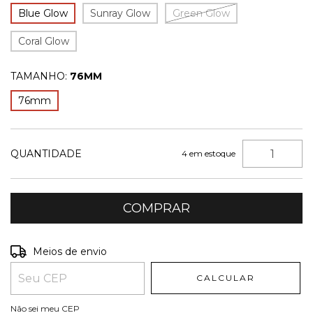
Blue Glow
Sunray Glow
Green Glow
Coral Glow
TAMANHO:
76MM
76mm
QUANTIDADE
4
em estoque
Entregas para o CEP:
ALTERAR CEP
Meios de envio
CALCULAR
Não sei meu CEP