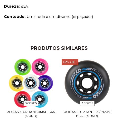
Dureza:
85A
Conteúdo:
Uma roda e um dínamo (espaçador)
PRODUTOS SIMILARES
14
%
OFF
9 CORES
3 CORES
RODAS IS URBAN 80MM - 86A
RODAS IS URBAN FSK / 76MM
(4 UND)
86A - (4 UND)