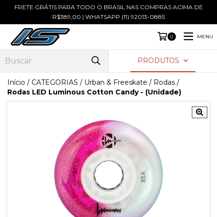
FRETE GRÁTIS PARA TODO O BRASIL NAS COMPRAS ACIMA DE
R$389,00 | WHATSAPP (11) 92013-0885
MENU
0
PRODUTOS
Início
/
CATEGORIAS
/
Urban & Freeskate
/
Rodas
/
Rodas LED Luminous Cotton Candy - (Unidade)