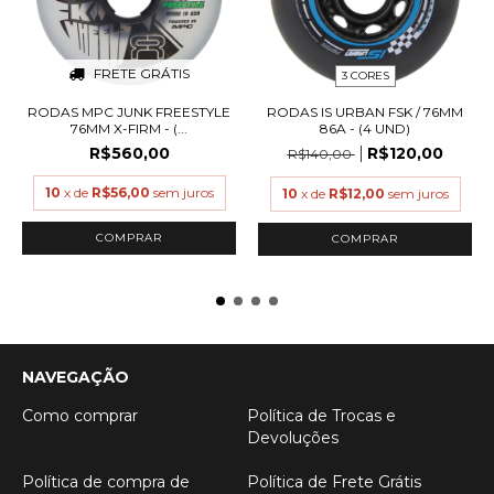
FRETE GRÁTIS
3 CORES
RODAS MPC JUNK FREESTYLE
RODAS IS URBAN FSK / 76MM
76MM X-FIRM - (...
86A - (4 UND)
R$560,00
R$120,00
R$140,00
10
x de
R$56,00
sem juros
10
x de
R$12,00
sem juros
COMPRAR
COMPRAR
NAVEGAÇÃO
Como comprar
Política de Trocas e
Devoluções
Política de compra de
Política de Frete Grátis