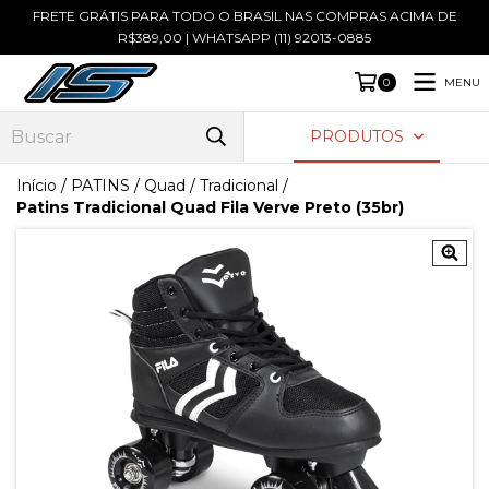
FRETE GRÁTIS PARA TODO O BRASIL NAS COMPRAS ACIMA DE
R$389,00 | WHATSAPP (11) 92013-0885
MENU
0
PRODUTOS
Início
/
PATINS
/
Quad / Tradicional
/
Patins Tradicional Quad Fila Verve Preto (35br)