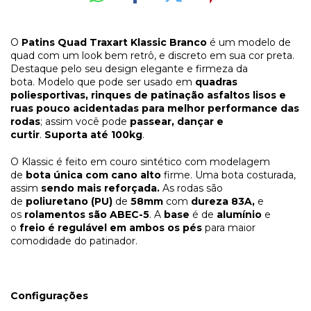
O
Patins Quad Traxart Klassic Branco
é um modelo de
quad com um look bem retrô, e discreto em sua cor preta.
Destaque pelo seu design elegante e firmeza da
bota.
Modelo que pode ser usado em
quadras
poliesportivas, rinques de patinação asfaltos lisos e
ruas pouco acidentadas para melhor performance das
rodas
; assim você pode
passear, dançar e
curtir
.
S
uporta até 100kg
.
O Klassic é feito em couro sintético com modelagem
de
bota única com cano alto
firme
. Uma bota costurada,
assim
sendo mais reforçada.
As rodas são
de
poliuretano (
PU)
de
58mm
com
dureza 83A,
e
os
rolamentos são ABEC-5
. A
base
é de
alumínio
e
o
freio é regulável em ambos os pés
para maior
comodidade do patinador.
Configurações