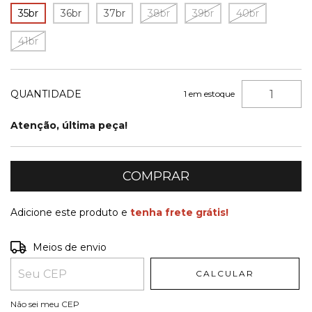
35br
36br
37br
38br
39br
40br
41br
QUANTIDADE
1
em estoque
Atenção, última peça!
Adicione este produto e
tenha frete grátis!
Entregas para o CEP:
ALTERAR CEP
Meios de envio
CALCULAR
Não sei meu CEP