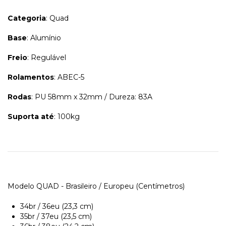
Categoria
: Quad
Base
: Alumínio
Freio
: Regulável
Rolamentos
: ABEC-5
Rodas
: PU 58mm x 32mm / Dureza: 83A
Suporta até
: 100kg
Modelo QUAD - Brasileiro / Europeu (Centímetros)
34br / 36eu (23,3 cm)
35br / 37eu (23,5 cm)