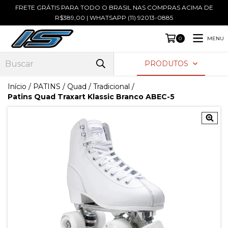
FRETE GRÁTIS PARA TODO O BRASIL NAS COMPRAS ACIMA DE
R$389,00 | WHATSAPP (11) 92013-0885
MENU
0
PRODUTOS
Início
/
PATINS
/
Quad / Tradicional
/
Patins Quad Traxart Klassic Branco ABEC-5