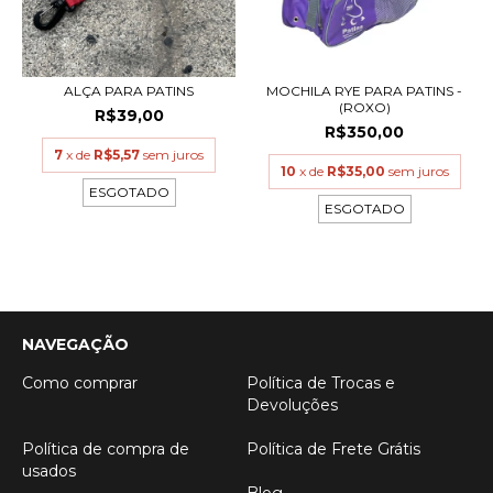
ALÇA PARA PATINS
MOCHILA RYE PARA PATINS -
(ROXO)
R$39,00
R$350,00
7
x de
R$5,57
sem juros
10
x de
R$35,00
sem juros
ESGOTADO
ESGOTADO
NAVEGAÇÃO
Como comprar
Política de Trocas e
Devoluções
Política de compra de
Política de Frete Grátis
usados
Blog