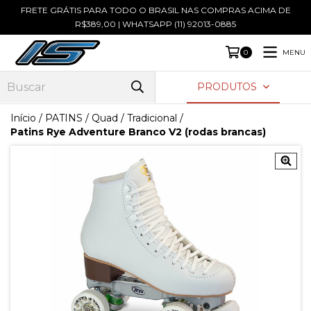
FRETE GRÁTIS PARA TODO O BRASIL NAS COMPRAS ACIMA DE
R$389,00 | WHATSAPP (11) 92013-0885
MENU
0
PRODUTOS
Início
/
PATINS
/
Quad / Tradicional
/
Patins Rye Adventure Branco V2 (rodas brancas)