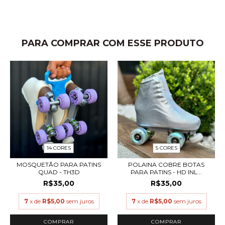
PARA COMPRAR COM ESSE PRODUTO
14 CORES
5 CORES
MOSQUETÃO PARA PATINS
POLAINA COBRE BOTAS
QUAD - TH3D
PARA PATINS - HD INL...
R$35,00
R$35,00
7
x de
R$5,00
sem juros
7
x de
R$5,00
sem juros
COMPRAR
COMPRAR