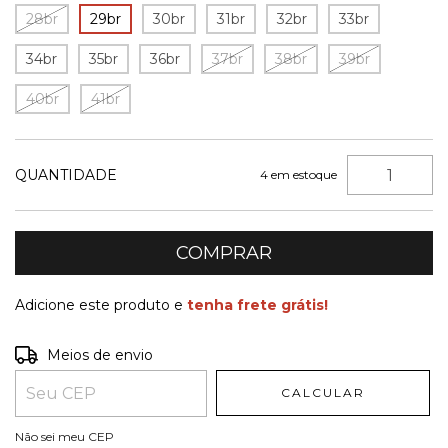
28br
29br
30br
31br
32br
33br
34br
35br
36br
37br
38br
39br
40br
41br
QUANTIDADE
4
em estoque
Adicione este produto e
tenha frete grátis!
Entregas para o CEP:
ALTERAR CEP
Meios de envio
CALCULAR
Não sei meu CEP