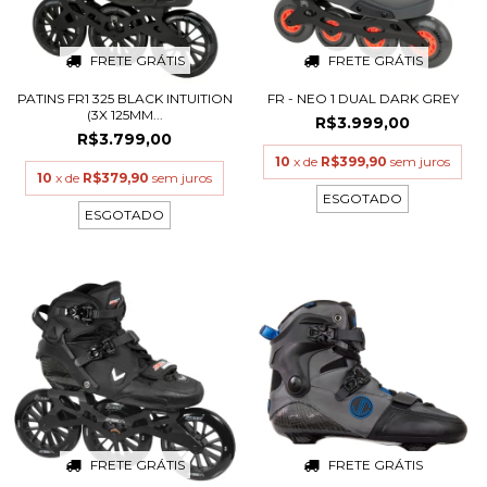
FRETE GRÁTIS
FRETE GRÁTIS
PATINS FR1 325 BLACK INTUITION
FR - NEO 1 DUAL DARK GREY
(3X 125MM...
R$3.999,00
R$3.799,00
10
x de
R$399,90
sem juros
10
x de
R$379,90
sem juros
ESGOTADO
ESGOTADO
FRETE GRÁTIS
FRETE GRÁTIS