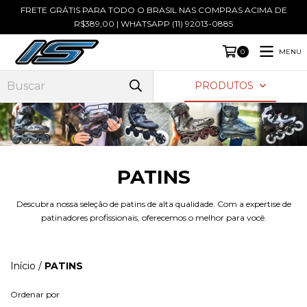
FRETE GRÁTIS PARA TODO O BRASIL NAS COMPRAS ACIMA DE
R$389,00 | WHATSAPP (11) 92013-0885
MENU
0
PRODUTOS
PATINS
Descubra nossa seleção de patins de alta qualidade. Com a expertise de
patinadores profissionais, oferecemos o melhor para você.
Início
/
PATINS
Ordenar por