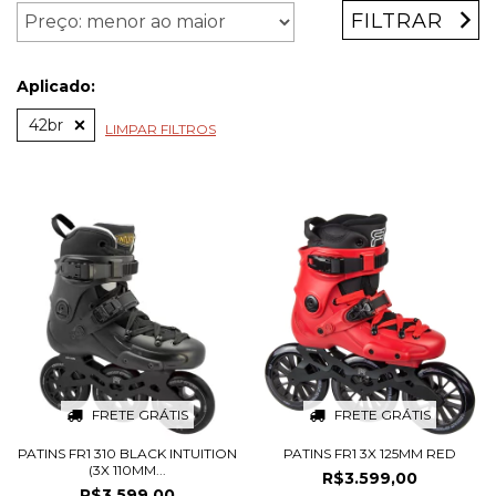
FILTRAR
Aplicado:
42br
LIMPAR FILTROS
FRETE GRÁTIS
FRETE GRÁTIS
PATINS FR1 310 BLACK INTUITION
PATINS FR1 3X 125MM RED
(3X 110MM...
R$3.599,00
R$3.599,00