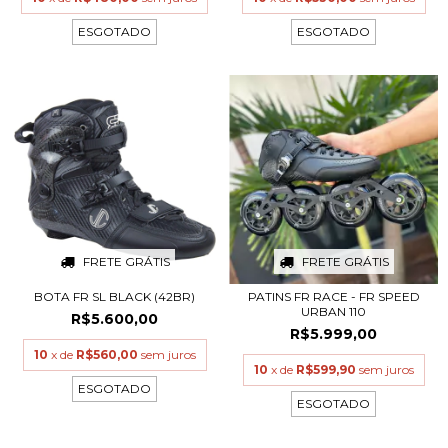
ESGOTADO
ESGOTADO
FRETE GRÁTIS
FRETE GRÁTIS
BOTA FR SL BLACK (42BR)
PATINS FR RACE - FR SPEED
URBAN 110
R$5.600,00
R$5.999,00
10
x de
R$560,00
sem juros
10
x de
R$599,90
sem juros
ESGOTADO
ESGOTADO