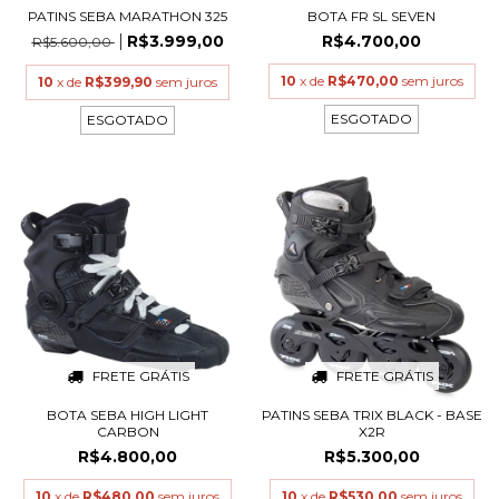
PATINS SEBA MARATHON 325
BOTA FR SL SEVEN
R$3.999,00
R$4.700,00
R$5.600,00
10
x de
R$470,00
sem juros
10
x de
R$399,90
sem juros
ESGOTADO
ESGOTADO
FRETE GRÁTIS
FRETE GRÁTIS
BOTA SEBA HIGH LIGHT
PATINS SEBA TRIX BLACK - BASE
CARBON
X2R
R$4.800,00
R$5.300,00
10
x de
R$480,00
sem juros
10
x de
R$530,00
sem juros