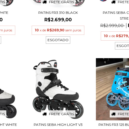
TIS
FRETE GRÁTIS
FRETE
WHITE
PATINS FR3 310 BLACK
PATINS SEBA CJ
STRE
0
R$2.699,00
R$2.999,00
m juros
10
x de
R$269,90
sem juros
10
x de
R$279
ESGOTADO
ESGO
TIS
FRETE GRÁTIS
FRETE
GHT WHITE
PATINS SEBA HIGH LIGHT V3
PATINS FR3 125 