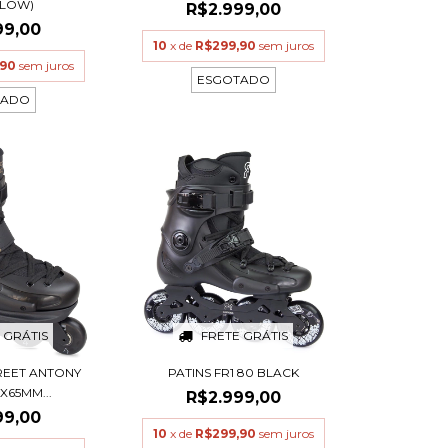
GLOW)
R$2.999,00
99,00
10
x de
R$299,90
sem juros
,90
sem juros
ESGOTADO
TADO
 GRÁTIS
FRETE GRÁTIS
TREET ANTONY
PATINS FR1 80 BLACK
X65MM...
R$2.999,00
99,00
10
x de
R$299,90
sem juros