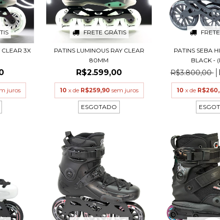
TIS
FRETE GRÁTIS
FRETE
 CLEAR 3X
PATINS LUMINOUS RAY CLEAR
PATINS SEBA H
80MM
BLACK - (
0
R$2.599,00
R$3.800,00
m juros
10
x de
R$259,90
sem juros
10
x de
R$260
ESGOTADO
ESGO