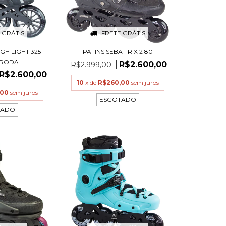
 GRÁTIS
FRETE GRÁTIS
IGH LIGHT 325
PATINS SEBA TRIX 2 80
RODA...
R$2.600,00
R$2.999,00
R$2.600,00
10
x de
R$260,00
sem juros
,00
sem juros
ESGOTADO
TADO