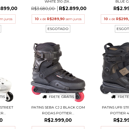
WHITE 310 (3X...
BLUE 
.899,00
R$2.899,00
R$2.9
R$3.680,00
m juros
10
x de
R$289,90
sem juros
10
x de
R$299
ESGOTADO
ESGO
TIS
FRETE GRÁTIS
FRETE
 STREET
PATINS SEBA CJ 2 BLACK COM
PATINS UFR S
...
RODAS POTTIER...
POTTIER 4
0
R$2.999,00
R$2.9