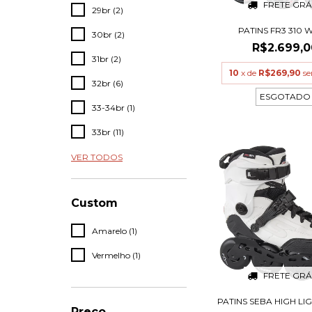
FRETE GRÁ
29br (2)
PATINS FR3 310 
30br (2)
R$2.699,0
31br (2)
10
x de
R$269,90
se
32br (6)
ESGOTADO
33-34br (1)
33br (11)
VER TODOS
Custom
Amarelo (1)
Vermelho (1)
FRETE GRÁ
PATINS SEBA HIGH LI
Preço