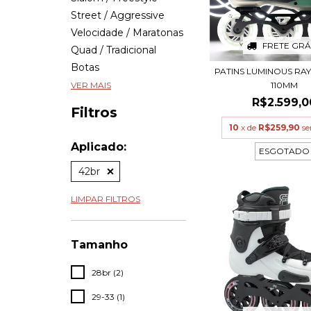
Street / Aggressive
Velocidade / Maratonas
FRETE GRÁ
Quad / Tradicional
Botas
PATINS LUMINOUS RAY
110MM
VER MAIS
R$2.599,0
Filtros
10
x de
R$259,90
se
Aplicado:
ESGOTADO
42br
LIMPAR FILTROS
Tamanho
28br (2)
29-33 (1)