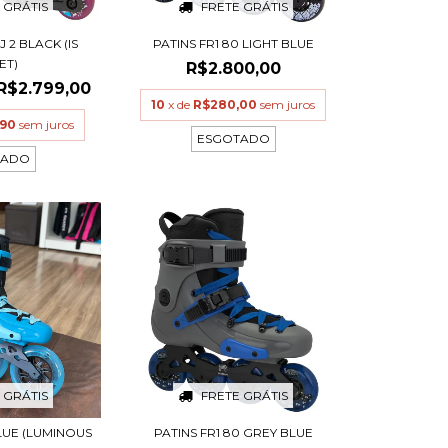
 GRÁTIS
FRETE GRÁTIS
 2 BLACK (IS
PATINS FR1 80 LIGHT BLUE
ET)
R$2.800,00
R$2.799,00
10
x de
R$280,00
sem juros
,90
sem juros
ESGOTADO
TADO
 GRÁTIS
FRETE GRÁTIS
BLUE (LUMINOUS
PATINS FR1 80 GREY BLUE