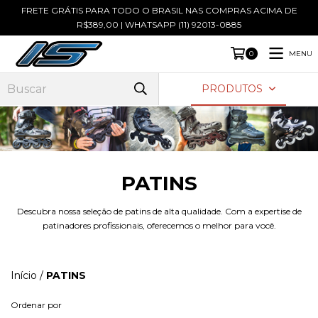
FRETE GRÁTIS PARA TODO O BRASIL NAS COMPRAS ACIMA DE
R$389,00 | WHATSAPP (11) 92013-0885
MENU
0
PRODUTOS
PATINS
Descubra nossa seleção de patins de alta qualidade. Com a expertise de
patinadores profissionais, oferecemos o melhor para você.
Início
/
PATINS
Ordenar por