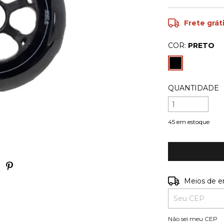
Frete grát
COR:
PRETO
QUANTIDADE
45
em estoque
Entregas para o
Meios de e
Não sei meu CEP