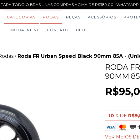
 PARA TODO O BRASIL NAS COMPRAS ACIMA DE R$389,00 | WHATSAPP (1
CATEGORIAS
RODAS
PEÇAS
ACESSÓRIOS
PROTE
MODA INLINE
CONTATO
BLOG
Rodas
Roda FR Urban Speed Black 90mm 85A - (Uni
/
RODA FR
90MM 85
R$95,
10
X DE
R$9,
VER MEIOS D