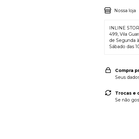
Nossa loja
INLINE STO
499, Vila Gua
de Segunda à 
Sábado das 10
Compra p
Seus dados
Trocas e 
Se não gos