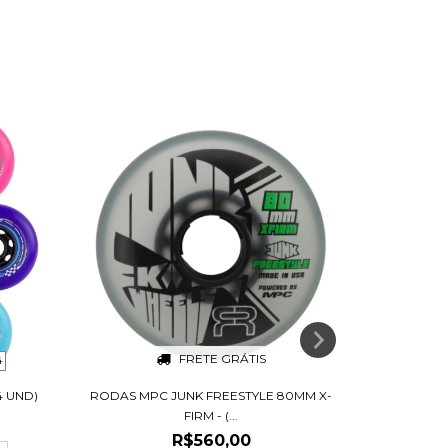
FRETE GRÁTIS
4
4 UND)
RODAS MPC JUNK FREESTYLE 80MM X-
RODA FR 
FIRM - (...
R$560,00