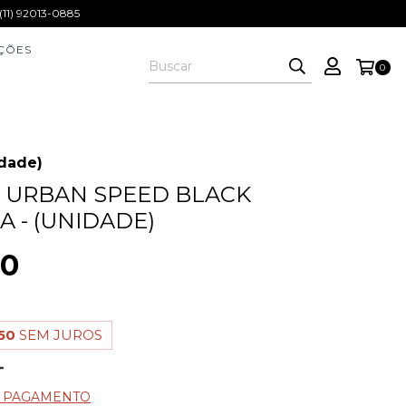
1) 92013-0885
ÇÕES
0
dade)
 URBAN SPEED BLACK
A - (UNIDADE)
00
50
SEM JUROS
E PAGAMENTO