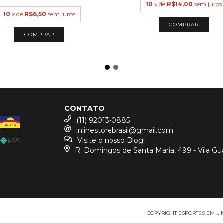
10
x de
R$14,00
sem juros
10
x de
R$6,50
sem juros
COMPRAR
COMPRAR
CONTATO
(11) 92013-0885
inlinestorebrasil@gmail.com
Visite o nosso Blog!
R. Domingos de Santa Maria, 499 - Vila Gu
COPYRIGHT ESPORTES EM LINH