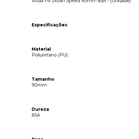
Roda FR Urban Speed 90mm 85A - (Unidade)
Especificações
Material
Poliuretano (PU)
Tamanho
90mm
Dureza
85A