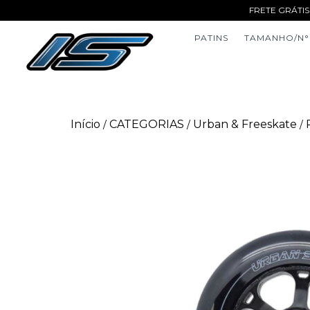
FRETE GRÁTIS
PATINS
TAMANHO/N°
Início
CATEGORIAS
Urban & Freeskate
/
/
/