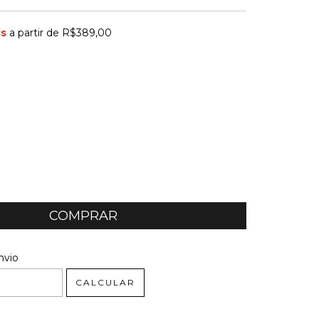
is
a partir de
R$389,00
 CEP:
ALTERAR CEP
nvio
CALCULAR