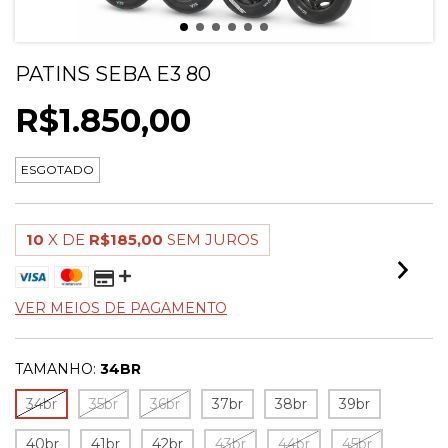
PATINS SEBA E3 80
R$1.850,00
ESGOTADO
10
X DE
R$185,00
SEM JUROS
VER MEIOS DE PAGAMENTO
TAMANHO:
34BR
34br
35br
36br
37br
38br
39br
40br
41br
42br
43br
44br
45br