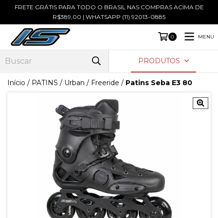
FRETE GRÁTIS PARA TODO O BRASIL NAS COMPRAS ACIMA DE
R$389,00 | WHATSAPP (11) 92013-0885
MENU
0
PRODUTOS
Início
/
PATINS
/
Urban / Freeride
/
Patins Seba E3 80