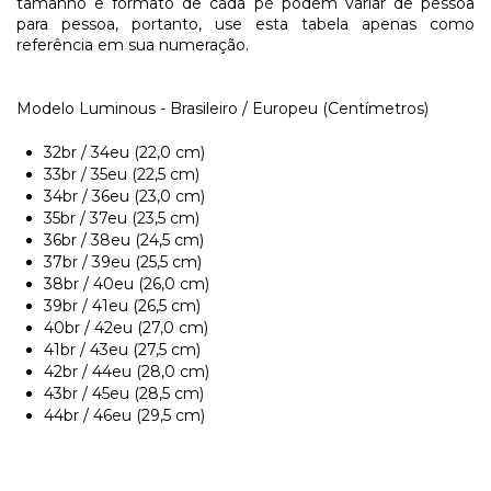
tamanho e formato de cada pé podem variar de pessoa
para pessoa, portanto, use esta tabela apenas como
referência em sua numeração.
Modelo Luminous - Brasileiro / Europeu (Centímetros)
32br / 34eu (22,0 cm)
33br / 35eu (22,5 cm)
34br / 36eu (23,0 cm)
35br / 37eu (23,5 cm)
36br / 38eu (24,5 cm)
37br / 39eu (25,5 cm)
38br / 40eu (26,0 cm)
39br / 41eu (26,5 cm)
40br / 42eu (27,0 cm)
41br / 43eu (27,5 cm)
42br / 44eu (28,0 cm)
43br / 45eu (28,5 cm)
44br / 46eu (29,5 cm)