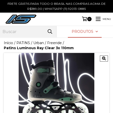
FRETE GRÁTIS PARA TODO O BRASIL NAS COMPRAS ACIMA DE
R$389,00 | WHATSAPP (11) 92013-0885
MENU
0
PRODUTOS
Início
/
PATINS
/
Urban / Freeride
/
Patins Luminous Ray Clear 3x 110mm