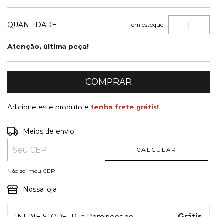
QUANTIDADE
1
em estoque
Atenção, última peça!
Adicione este produto e
tenha frete grátis!
Entregas para o CEP:
ALTERAR CEP
Meios de envio
CALCULAR
Não sei meu CEP
Nossa loja
Grátis
INLINE STORE
Rua Domingos de