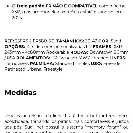
O
freio padrão FR NÃO É COMPATÍVEL
com o frame
X3R, mas um modelo específico estará disponível em
2025.
REF:
25FRSK-FR380-SD
TAMANHOS:
36–47
COR:
Sand
OPÇÕES:
Kits de cores personalizadas FR
FRAMES:
X3R
243mm – 4x80mm Rockerable
RODAS:
Downtown 80mm
/ 85A
ROLAMENTOS:
FR Twincam MW7 Freeride
LINERS:
Removíveis
PALMILHA:
Standard Insoles
USO:
Freeride,
Patinação Urbana, Freestyle
Medidas
Uma característica da linha FR é ter a bota interna bem
acolchoada, tornando os patins mais confortáveis e justos
aos pés. Sua liner possui o sistema "memory foram" ou
memória elastométrica, que após algumas utilizações a