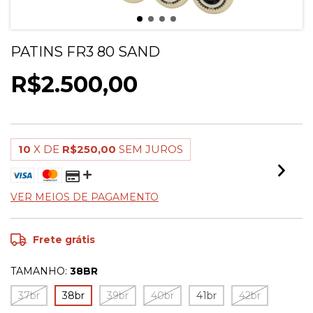
PATINS FR3 80 SAND
R$2.500,00
10
X DE
R$250,00
SEM JUROS
VER MEIOS DE PAGAMENTO
Frete grátis
TAMANHO:
38BR
37br
38br
39br
40br
41br
42br