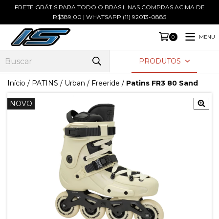
FRETE GRÁTIS PARA TODO O BRASIL NAS COMPRAS ACIMA DE
R$389,00 | WHATSAPP (11) 92013-0885
MENU
0
PRODUTOS
Início
/
PATINS
/
Urban / Freeride
/
Patins FR3 80 Sand
NOVO