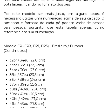
bota laceia, ficando no formato dos pés.
Por este modelo ser mais justo, em alguns casos, é
necessário utilizar uma numeração acima de seu calçado. O
tamanho e formato de cada pé podem variar de pessoa
para pessoa, portanto, use esta tabela apenas como
referência em sua numeração.
Modelo FR (FRX, FR1, FR3) - Brasileiro / Europeu
(Centímetros)
32br / 34eu (22,0 cm)
33br / 35eu (22,5 cm)
34br / 36eu (23,0 cm)
35br / 37eu (23,5 cm)
36br / 38eu (24,5 cm)
37br / 39eu (25,5 cm)
38br / 40eu (26,0 cm)
39br / 41eu (26,5 cm)
40br / 42eu (27,0 cm)
41br / 43eu (27,5 cm)