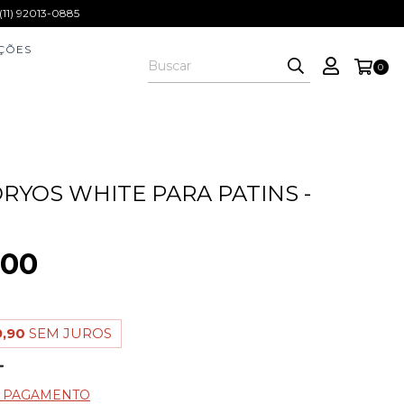
1) 92013-0885
ÇÕES
0
ORYOS WHITE PARA PATINS -
,00
,90
SEM JUROS
E PAGAMENTO