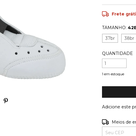
Frete grát
TAMANHO:
42
37br
38br
QUANTIDADE
1
em estoque
Adicione este 
Entregas para o
Meios de e