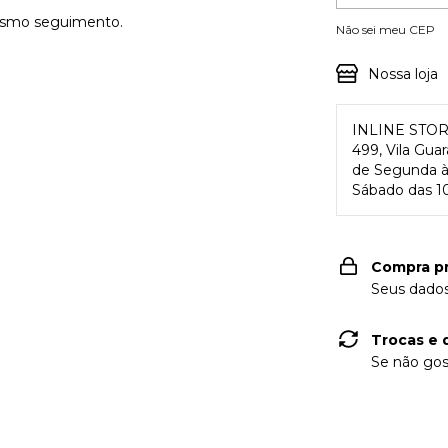
mesmo seguimento.
Não sei meu CEP
Nossa loja
INLINE STO
499, Vila Gua
de Segunda à 
Sábado das 10
Compra p
Seus dados
Trocas e 
Se não gos