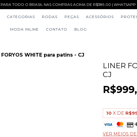
 PARA TODO O BRASIL NAS COMPRAS ACIMA DE R$389,00 | WHATSAPP (1
CATEGORIAS
RODAS
PEÇAS
ACESSÓRIOS
PROTE
MODA INLINE
CONTATO
BLOG
r FORYOS WHITE para patins - CJ
LINER F
CJ
R$999
10
X DE
R$99
VER MEIOS D