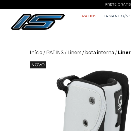
FRETE GRÁTIS
PATINS
TAMANHO/N°
Início
PATINS
Liners / bota interna
Line
/
/
/
NOVO