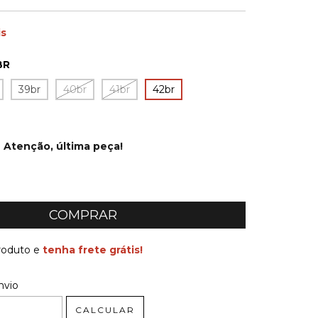
is
BR
39br
40br
41br
42br
Atenção, última peça!
produto e
tenha frete grátis!
 CEP:
ALTERAR CEP
nvio
CALCULAR