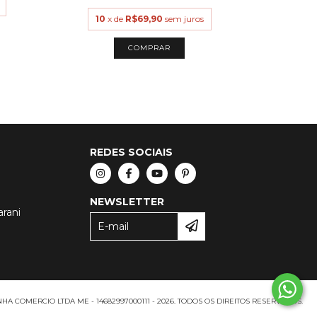
10
x
10
x de
R$69,90
sem juros
COMPRAR
REDES SOCIAIS
NEWSLETTER
arani
A COMERCIO LTDA ME - 14682997000111 - 2026. TODOS OS DIREITOS RESERVADOS.