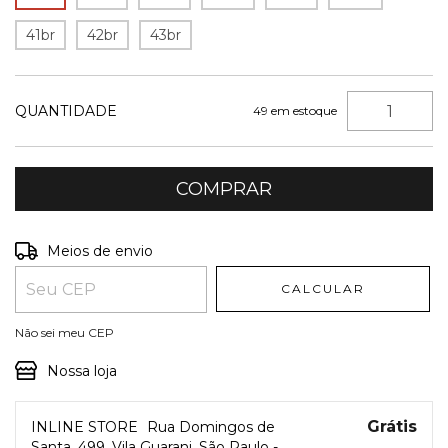
41br
42br
43br
QUANTIDADE
49
em estoque
Entregas para o CEP:
ALTERAR CEP
Meios de envio
CALCULAR
Não sei meu CEP
Nossa loja
Grátis
INLINE STORE
Rua Domingos de
Santa, 499, Vila Guarani, São Paulo -