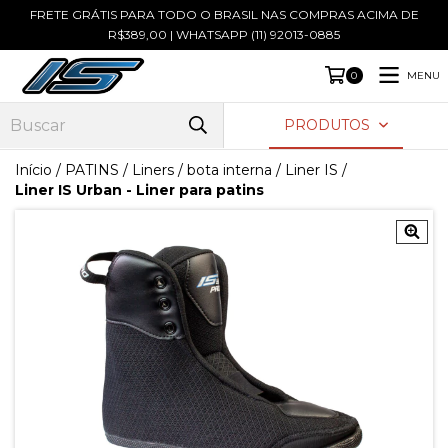
FRETE GRÁTIS PARA TODO O BRASIL NAS COMPRAS ACIMA DE
R$389,00 | WHATSAPP (11) 92013-0885
MENU
0
PRODUTOS
Início
/
PATINS
/
Liners / bota interna
/
Liner IS
/
Liner IS Urban - Liner para patins