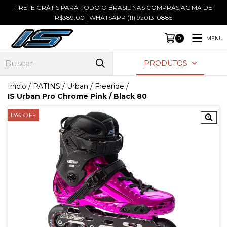
FRETE GRÁTIS PARA TODO O BRASIL NAS COMPRAS ACIMA DE
R$389,00 | WHATSAPP (11) 92013-0885
MENU
0
PRODUTOS
Início
/
PATINS
/
Urban / Freeride
/
IS Urban Pro Chrome Pink / Black 80
13
%
OFF