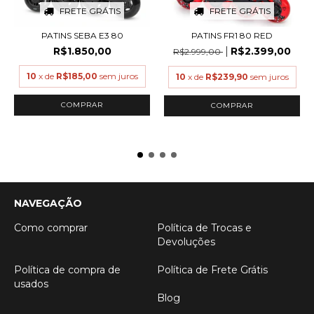
FRETE GRÁTIS
FRETE GRÁTIS
PATINS SEBA E3 80
PATINS FR1 80 RED
R$1.850,00
R$2.399,00
R$2.999,00
10
x de
R$185,00
sem juros
10
x de
R$239,90
sem juros
COMPRAR
COMPRAR
NAVEGAÇÃO
Como comprar
Política de Trocas e
Devoluções
Política de compra de
Política de Frete Grátis
usados
Blog