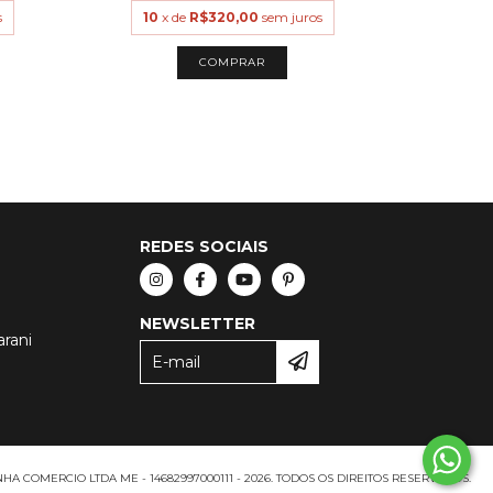
s
10
x de
R$320,00
sem juros
10
x
COMPRAR
REDES SOCIAIS
NEWSLETTER
arani
A COMERCIO LTDA ME - 14682997000111 - 2026. TODOS OS DIREITOS RESERVADOS.