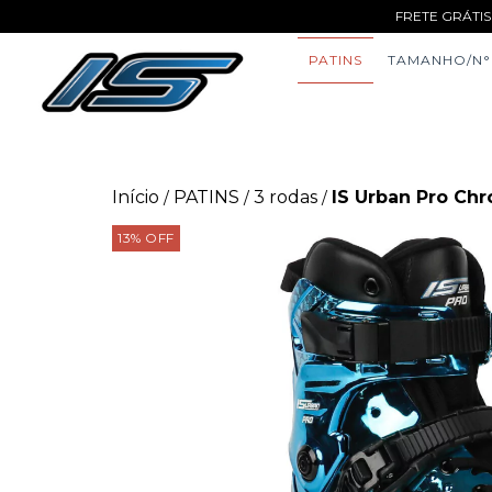
FRETE GRÁTIS
PATINS
TAMANHO/N°
Início
PATINS
3 rodas
IS Urban Pro Ch
/
/
/
13
%
OFF