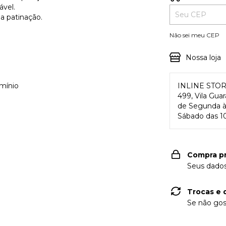
ável.
a patinação.
Não sei meu CEP
Nossa loja
mínio
INLINE STO
499, Vila Gua
de Segunda à 
Sábado das 10
Compra p
Seus dados
Trocas e 
Se não gos