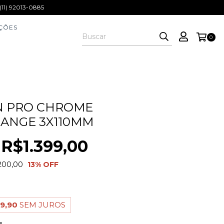
1) 92013-0885
ÇÕES
0
N PRO CHROME
ANGE 3X110MM
R$1.399,00
200,00
13
% OFF
9,90
SEM JUROS