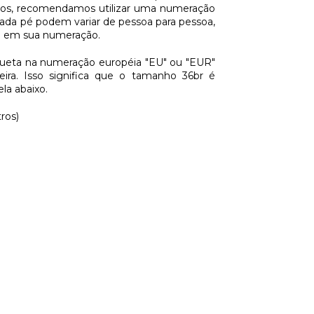
asos, recomendamos utilizar uma numeração
ada pé podem variar de pessoa para pessoa,
ia em sua numeração.
queta na numeração européia "EU" ou "EUR"
ira. Isso significa que o tamanho 36br é
la abaixo.
os)​