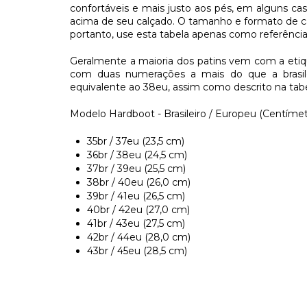
confortáveis e mais justo aos pés, em alguns c
acima de seu calçado. O tamanho e formato de c
portanto, use esta tabela apenas como referênc
Geralmente a maioria dos patins vem com a eti
com duas numerações a mais do que a brasile
equivalente ao 38eu, assim como descrito na tabe
Modelo Hardboot - Brasileiro / Europeu (Centímetr
35br / 37eu (23,5 cm)
36br / 38eu (24,5 cm)
37br / 39eu (25,5 cm)
38br / 40eu (26,0 cm)
39br / 41eu (26,5 cm)
40br / 42eu (27,0 cm)
41br / 43eu (27,5 cm)
42br / 44eu (28,0 cm)
43br / 45eu (28,5 cm)