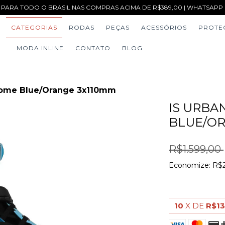
 PARA TODO O BRASIL NAS COMPRAS ACIMA DE R$389,00 | WHATSAPP (1
CATEGORIAS
RODAS
PEÇAS
ACESSÓRIOS
PROTE
MODA INLINE
CONTATO
BLOG
rome Blue/Orange 3x110mm
IS URBA
BLUE/OR
R$1.599,00
Economize:
R$
10
X DE
R$13