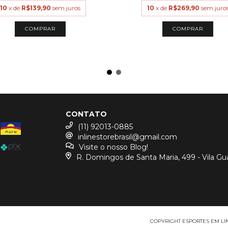
10
x de
R$139,90
sem juros
10
x de
R$269,90
sem juro
COMPRAR
COMPRAR
CONTATO
(11) 92013-0885
inlinestorebrasil@gmail.com
Visite o nosso Blog!
R. Domingos de Santa Maria, 499 - Vila Gu
COPYRIGHT ESPORTES EM LINH