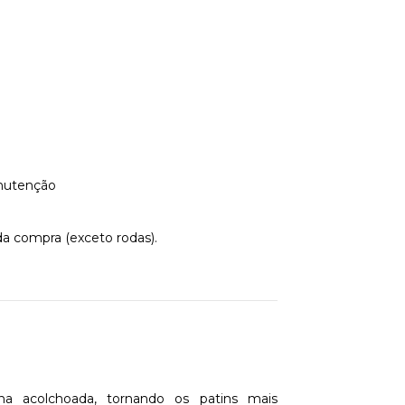
anutenção
da compra (exceto rodas).
 acolchoada, tornando os patins mais