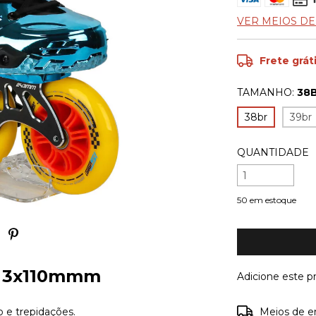
VER MEIOS D
Frete grát
TAMANHO:
38
38br
39br
QUANTIDADE
50
em estoque
e 3x110mmm
Adicione este 
Entregas para o
 e trepidações.
Meios de e