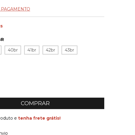
E PAGAMENTO
is
BR
40br
41br
42br
43br
produto e
tenha frete grátis!
 CEP:
ALTERAR CEP
nvio