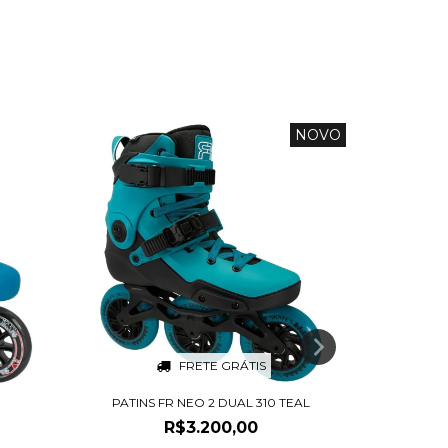
NOVO
13
%
OFF
FRETE GRÁTIS
PATINS FR NEO 2 DUAL 310 TEAL
IS URBAN 
R$3.200,00
R$1.