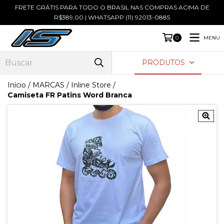
FRETE GRÁTIS PARA TODO O BRASIL NAS COMPRAS ACIMA DE
R$389,00 | WHATSAPP (11) 92013-0885
MENU
0
PRODUTOS
Início
/
MARCAS
/
Inline Store
/
Camiseta FR Patins Word Branca