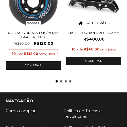
FRETE GRÁTIS
3 CORES
RODAS IS URBAN FSK / 76MM
BASE IS URBAN PRO - 243MM
86A - (4 UND)
R$400,00
R$120,00
R$140,00
10
x de
R$40,00
sem juros
10
x de
R$12,00
sem juros
COMPRAR
NAVEGAÇÃO
Como comprar
Política de Trocas e
Devoluções