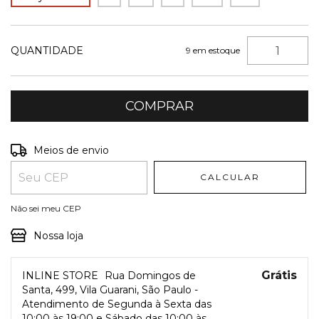
QUANTIDADE
9
em estoque
Entregas para o CEP:
ALTERAR CEP
Meios de envio
CALCULAR
Não sei meu CEP
Nossa loja
Grátis
INLINE STORE
Rua Domingos de
Santa, 499, Vila Guarani, São Paulo -
Atendimento de Segunda à Sexta das
10:00 às 19:00 e Sábado das 10:00 às