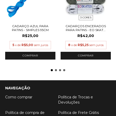
3 CORES
CADARÇO AZUL PARA
CADARÇOS ENCERADOS
PATINS - SIMPLES 95CM
PARA PATINS - EO SKAT...
R$25,00
R$42,00
5
x de
R$5,00
sem juros
8
x de
R$5,25
sem juros
COMPRAR
NAVEGAÇÃO
Como comprar
Política de Trocas e
Devoluções
Política de compra de
Política de Frete Grátis