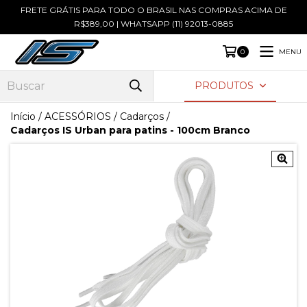
FRETE GRÁTIS PARA TODO O BRASIL NAS COMPRAS ACIMA DE
R$389,00 | WHATSAPP (11) 92013-0885
MENU
0
PRODUTOS
Início
/
ACESSÓRIOS
/
Cadarços
/
Cadarços IS Urban para patins - 100cm Branco