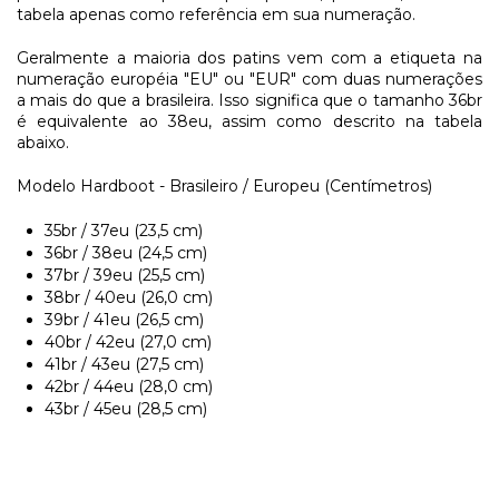
tabela apenas como referência em sua numeração.
Geralmente a maioria dos patins vem com a etiqueta na
numeração européia "EU" ou "EUR" com duas numerações
a mais do que a brasileira. Isso significa que o tamanho 36br
é equivalente ao 38eu, assim como descrito na tabela
abaixo.
Modelo Hardboot - Brasileiro / Europeu (Centímetros)​
35br / 37eu (23,5 cm)
36br / 38eu (24,5 cm)
37br / 39eu (25,5 cm)
38br / 40eu (26,0 cm)
39br / 41eu (26,5 cm)
40br / 42eu (27,0 cm)
41br / 43eu (27,5 cm)
42br / 44eu (28,0 cm)
43br / 45eu (28,5 cm)