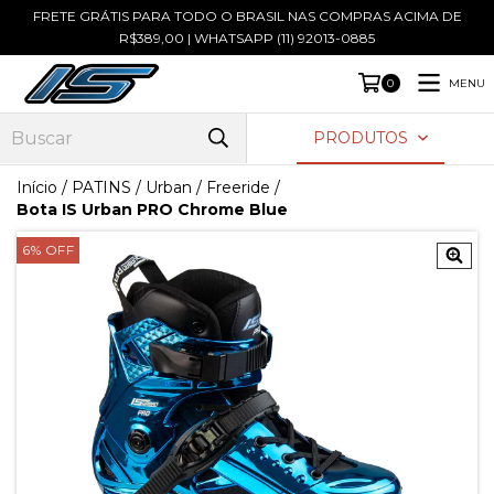
FRETE GRÁTIS PARA TODO O BRASIL NAS COMPRAS ACIMA DE
R$389,00 | WHATSAPP (11) 92013-0885
MENU
0
PRODUTOS
Início
/
PATINS
/
Urban / Freeride
/
Bota IS Urban PRO Chrome Blue
6
%
OFF