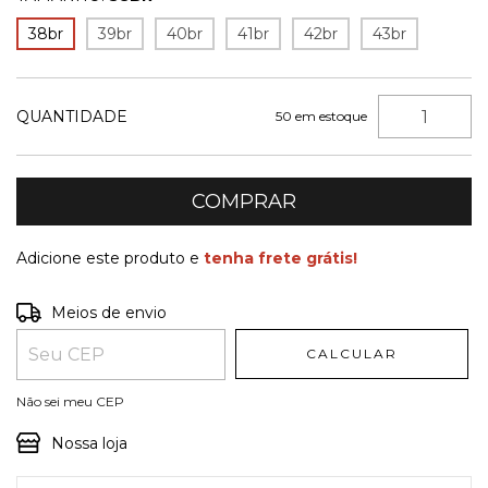
38br
39br
40br
41br
42br
43br
QUANTIDADE
50
em estoque
Adicione este produto e
tenha frete grátis!
Entregas para o CEP:
ALTERAR CEP
Meios de envio
CALCULAR
Não sei meu CEP
Nossa loja