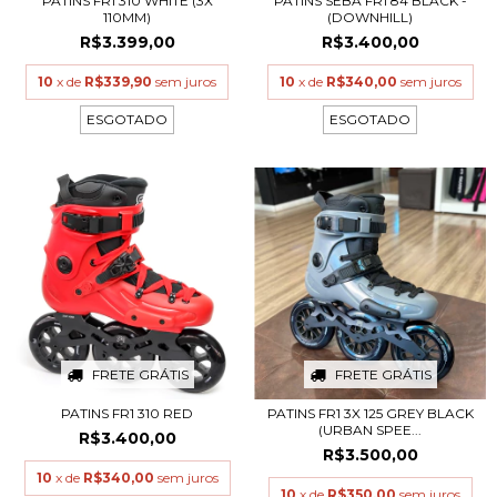
PATINS FR1 310 WHITE (3X
PATINS SEBA FR1 84 BLACK -
110MM)
(DOWNHILL)
R$3.399,00
R$3.400,00
10
x de
R$339,90
sem juros
10
x de
R$340,00
sem juros
ESGOTADO
ESGOTADO
FRETE GRÁTIS
FRETE GRÁTIS
PATINS FR1 310 RED
PATINS FR1 3X 125 GREY BLACK
(URBAN SPEE...
R$3.400,00
R$3.500,00
10
x de
R$340,00
sem juros
10
x de
R$350,00
sem juros