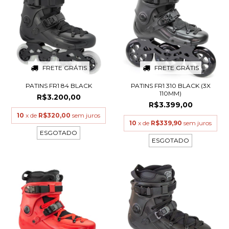
FRETE GRÁTIS
FRETE GRÁTIS
PATINS FR1 84 BLACK
PATINS FR1 310 BLACK (3X
110MM)
R$3.200,00
R$3.399,00
10
x de
R$320,00
sem juros
10
x de
R$339,90
sem juros
ESGOTADO
ESGOTADO