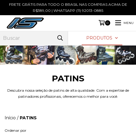
FRETE GRÁTIS PARA TODO O BRASIL NAS COMPRAS ACIMA DE
R$389,00 | WHATSAPP (11) 92013-0885
MENU
0
PRODUTOS
PATINS
Descubra nossa seleção de patins de alta qualidade. Com a expertise de
patinadores profissionais, oferecemos o melhor para você.
Início
/
PATINS
Ordenar por