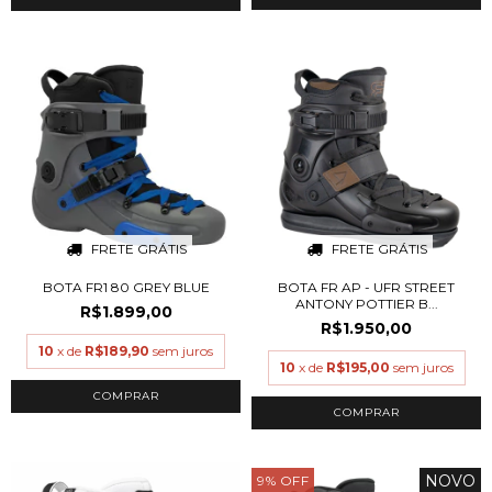
FRETE GRÁTIS
FRETE GRÁTIS
BOTA FR1 80 GREY BLUE
BOTA FR AP - UFR STREET
ANTONY POTTIER B...
R$1.899,00
R$1.950,00
10
x de
R$189,90
sem juros
10
x de
R$195,00
sem juros
COMPRAR
COMPRAR
NOVO
9
%
OFF