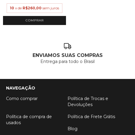
10
x de
R$260,00
sem juros
COMPRAR
ENVIAMOS SUAS COMPRAS
Entrega para todo o Brasil
NAVEGAÇÃO
Como comprar
Política de Trocas e
Devoluções
Política de compra de
Política de Frete Grátis
usados
Blog