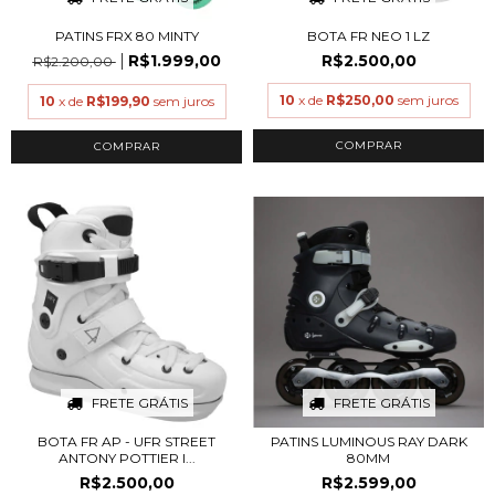
PATINS FRX 80 MINTY
BOTA FR NEO 1 LZ
R$1.999,00
R$2.500,00
R$2.200,00
10
x de
R$250,00
sem juros
10
x de
R$199,90
sem juros
COMPRAR
COMPRAR
FRETE GRÁTIS
FRETE GRÁTIS
BOTA FR AP - UFR STREET
PATINS LUMINOUS RAY DARK
ANTONY POTTIER I...
80MM
R$2.500,00
R$2.599,00