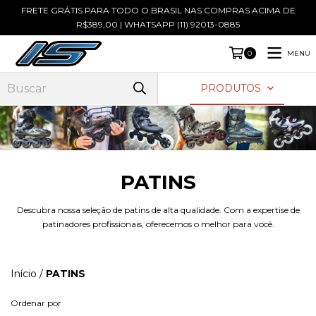
FRETE GRÁTIS PARA TODO O BRASIL NAS COMPRAS ACIMA DE
R$389,00 | WHATSAPP (11) 92013-0885
MENU
0
PRODUTOS
PATINS
Descubra nossa seleção de patins de alta qualidade. Com a expertise de
patinadores profissionais, oferecemos o melhor para você.
Início
/
PATINS
Ordenar por