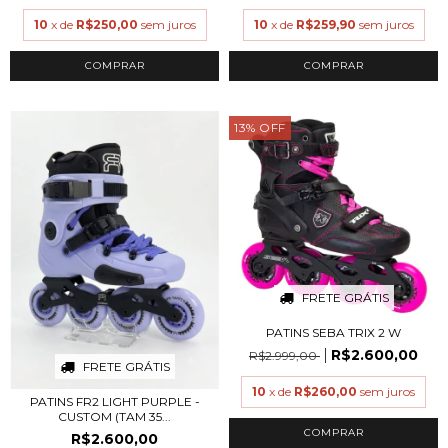
10
x de
R$250,00
sem juros
10
x de
R$259,90
sem juros
COMPRAR
COMPRAR
13
%
OFF
FRETE GRÁTIS
PATINS SEBA TRIX 2 W
R$2.600,00
R$2.999,00
FRETE GRÁTIS
10
x de
R$260,00
sem juros
PATINS FR2 LIGHT PURPLE -
CUSTOM (TAM 35...
COMPRAR
R$2.600,00