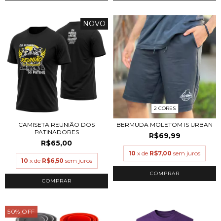
NOVO
2 CORES
CAMISETA REUNIÃO DOS
BERMUDA MOLETOM IS URBAN
PATINADORES
R$69,99
R$65,00
10
x de
R$7,00
sem juros
10
x de
R$6,50
sem juros
COMPRAR
COMPRAR
50
%
OFF