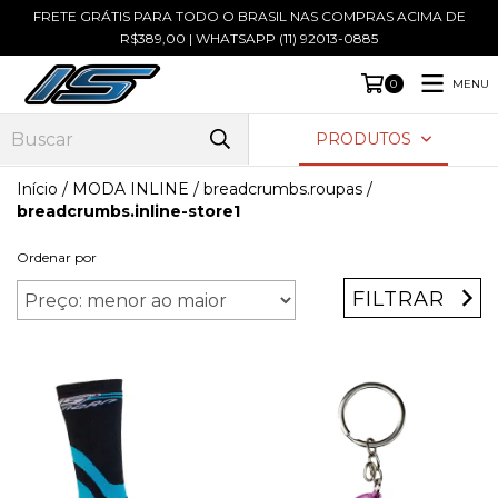
FRETE GRÁTIS PARA TODO O BRASIL NAS COMPRAS ACIMA DE
R$389,00 | WHATSAPP (11) 92013-0885
MENU
0
PRODUTOS
Início
/
MODA INLINE
/
breadcrumbs.roupas
/
breadcrumbs.inline-store1
Ordenar por
FILTRAR