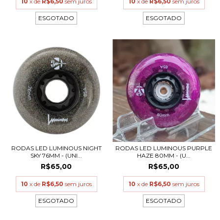
10
x de
R$6,50
sem juros
10
x de
R$6,50
sem juros
ESGOTADO
ESGOTADO
RODAS LED LUMINOUS NIGHT
RODAS LED LUMINOUS PURPLE
SKY 76MM - (UNI...
HAZE 80MM - (U...
R$65,00
R$65,00
10
x de
R$6,50
sem juros
10
x de
R$6,50
sem juros
ESGOTADO
ESGOTADO