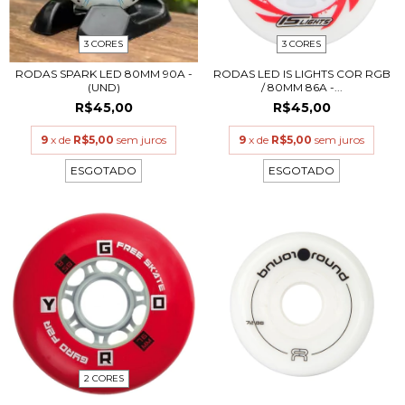
3 CORES
3 CORES
RODAS SPARK LED 80MM 90A -
RODAS LED IS LIGHTS COR RGB
(UND)
/ 80MM 86A -...
R$45,00
R$45,00
9
x de
R$5,00
sem juros
9
x de
R$5,00
sem juros
ESGOTADO
ESGOTADO
2 CORES