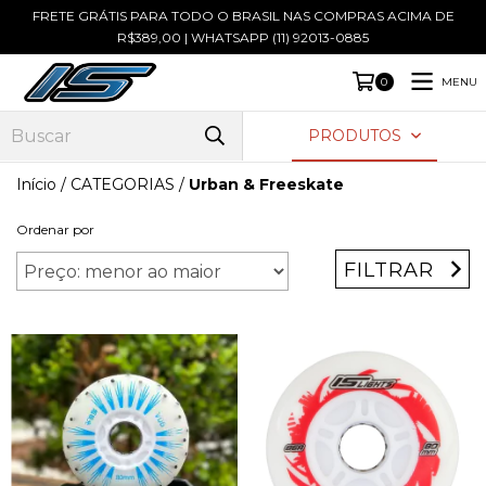
FRETE GRÁTIS PARA TODO O BRASIL NAS COMPRAS ACIMA DE
R$389,00 | WHATSAPP (11) 92013-0885
MENU
0
PRODUTOS
Início
/
CATEGORIAS
/
Urban & Freeskate
Ordenar por
FILTRAR