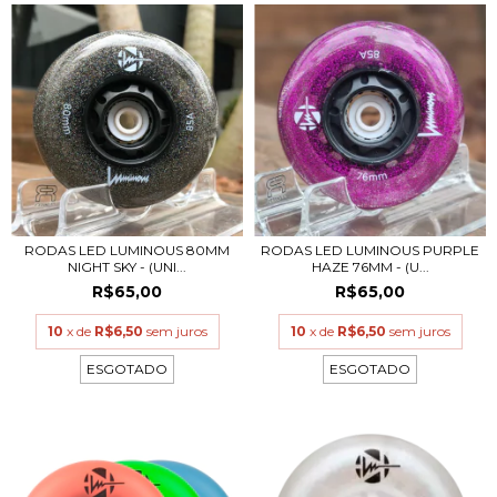
RODAS LED LUMINOUS 80MM
RODAS LED LUMINOUS PURPLE
NIGHT SKY - (UNI...
HAZE 76MM - (U...
R$65,00
R$65,00
10
x de
R$6,50
sem juros
10
x de
R$6,50
sem juros
ESGOTADO
ESGOTADO