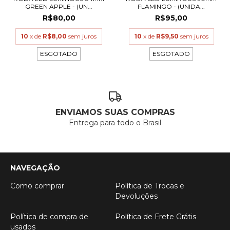
GREEN APPLE - (UN...
FLAMINGO - (UNIDA...
R$80,00
R$95,00
10
x de
R$8,00
sem juros
10
x de
R$9,50
sem juros
ESGOTADO
ESGOTADO
ENVIAMOS SUAS COMPRAS
Entrega para todo o Brasil
NAVEGAÇÃO
Como comprar
Política de Trocas e
Devoluções
Política de compra de
Política de Frete Grátis
usados