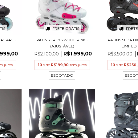
TIS
FRETE GRÁTIS
FRETE
 PEARL -
PATINS FRJ 76 WHITE PINK -
PATINS SEBA H
)
(AJUSTÁVEL)
LIMITED E
.999,00
R$1.999,00
R$2.100,00
R$3.500,00
m juros
10
x de
R$199,90
sem juros
10
x de
R$250
ESGOTADO
ESGO