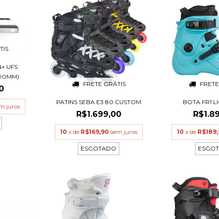
TIS
+ UFS
90MM)
FRETE GRÁTIS
FRETE
0
PATINS SEBA E3 80 CUSTOM
BOTA FR1 L
m juros
R$1.699,00
R$1.8
10
x de
R$169,90
sem juros
10
x de
R$189
ESGOTADO
ESGO