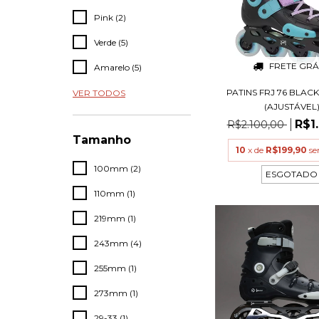
Pink (2)
Verde (5)
FRETE GRÁ
Amarelo (5)
PATINS FRJ 76 BLACK
VER TODOS
(AJUSTÁVEL
R$1
R$2.100,00
Tamanho
10
x de
R$199,90
se
100mm (2)
ESGOTADO
110mm (1)
219mm (1)
243mm (4)
255mm (1)
273mm (1)
29-33 (1)