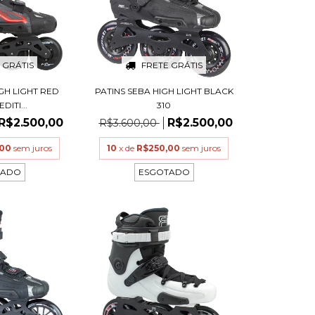
 GRÁTIS
FRETE GRÁTIS
IGH LIGHT RED
PATINS SEBA HIGH LIGHT BLACK
DITI...
310
R$2.500,00
R$2.500,00
R$3.600,00
,00
sem juros
10
x de
R$250,00
sem juros
TADO
ESGOTADO