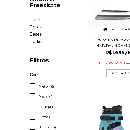
Freeskate
Patins
Botas
FRETE GRÁ
Bases
BASE NN DRAGON
Rodas
NATURAL (80MMX
R$1.699,0
Filtros
10
x de
R$169,90
se
ESGOTADO
Cor
Preto (16)
Roxo (4)
Laranja (1)
Cinza (1)
Branco (8)