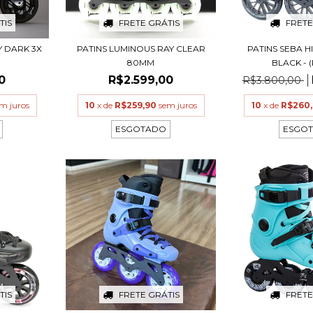
TIS
FRETE GRÁTIS
FRETE
Y DARK 3X
PATINS LUMINOUS RAY CLEAR
PATINS SEBA H
80MM
BLACK - (
0
R$2.599,00
R$3.800,00
m juros
10
x de
R$259,90
sem juros
10
x de
R$260
ESGOTADO
ESGO
TIS
FRETE GRÁTIS
FRETE