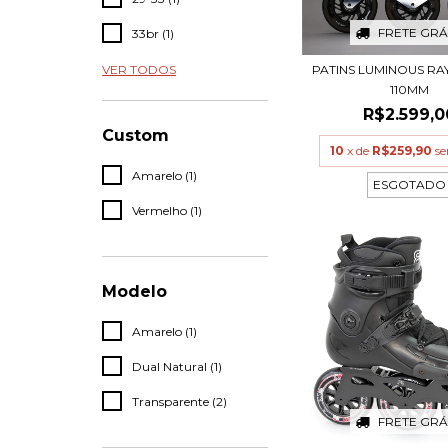
FRETE GRÁ
33br (1)
VER TODOS
PATINS LUMINOUS RA
110MM
R$2.599,0
Custom
10
x de
R$259,90
se
Amarelo (1)
ESGOTADO
Vermelho (1)
Modelo
Amarelo (1)
Dual Natural (1)
Transparente (2)
FRETE GRÁ