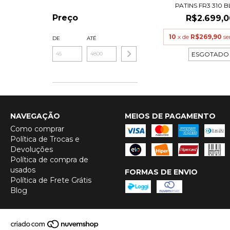
PATINS FR3 310 
Preço
R$2.699,0
10
x de
R$269,90
se
DE
ATÉ
ESGOTADO
NAVEGAÇÃO
MEIOS DE PAGAMENTO
Como comprar
Política de Trocas e
Devoluções
Política de compra de
usados
FORMAS DE ENVIO
Política de Frete Grátis
Blog