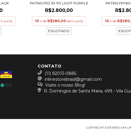
BLACK
PATINS FR2 3X 110 LIGHT PURPLE
PATINS FR1 80
0
R$2.800,00
R$2.8
m juros
10
x de
R$280,00
sem juros
10
x de
R$280
ESGOTADO
ESGO
CONTATO
(11) 92013-0885
inlinestorebrasil@gmail.com
Visite o nosso Blog!
R. Domingos de Santa Maria, 499 - Vila Gu
COPYRIGHT ESPORTES EM LINH