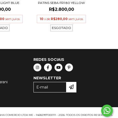
 LIGHT BLUE
PATINS SEBA FR1 80 YELLOW
00,00
R$2.800,00
,00
sem juros
10
x de
R$280,00
sem juros
TADO
ESGOTADO
REDES SOCIAIS
NEWSLETTER
arani
A COMERCIO LTDA ME - 14682997000111 - 2026. TODOS OS DIREITOS RESERVADOS.