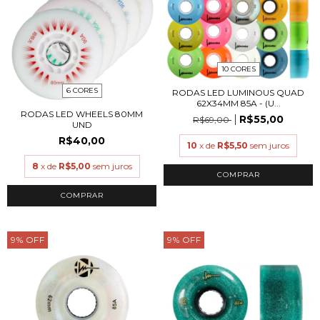
10 CORES
6 CORES
RODAS LED LUMINOUS QUAD
62X34MM 85A - (U...
RODAS LED WHEELS 80MM
R$55,00
R$69,00
UND
R$40,00
10
x de
R$5,50
sem juros
8
x de
R$5,00
sem juros
COMPRAR
COMPRAR
9
%
OFF
9
%
OFF