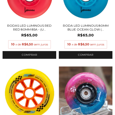
RODAS LED LUMINOUS RED
RODA LED LUMINOUS 80MM
RED 80MM 85A - (U...
BLUE OCEAN GLOW (...
R$65,00
R$65,00
10
x de
R$6,50
sem juros
10
x de
R$6,50
sem juros
COMPRAR
COMPRAR