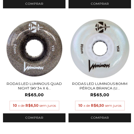
RODAS LED LUMINOUS QUAD
RODAS LED LUMINOUS 80MM
NIGHT SKY 34 X 6...
PÉROLA BRANCA (U...
R$65,00
R$65,00
10
x de
R$6,50
sem juros
10
x de
R$6,50
sem juros