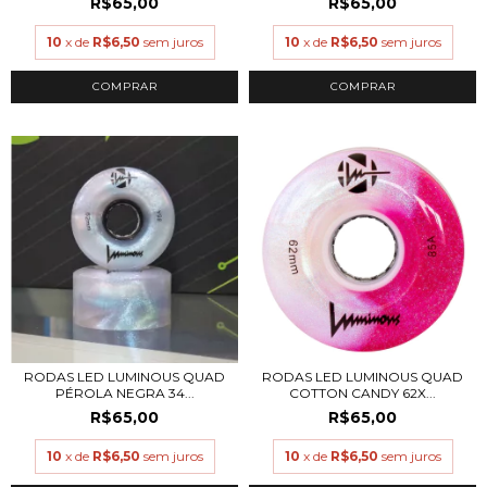
R$65,00
R$65,00
10
x de
R$6,50
sem juros
10
x de
R$6,50
sem juros
COMPRAR
RODAS LED LUMINOUS QUAD
RODAS LED LUMINOUS QUAD
PÉROLA NEGRA 34...
COTTON CANDY 62X...
R$65,00
R$65,00
10
x de
R$6,50
sem juros
10
x de
R$6,50
sem juros