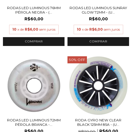
RODAS LED LUMINOUS 76MM
RODAS LED LUMINOUS SUNRAY
PÉROLA NEGRA - (...
GLOW 72MM - (U...
R$60,00
R$60,00
10
x de
R$6,00
sem juros
10
x de
R$6,00
sem juros
COMPRAR
COMPRAR
50
%
OFF
RODAS LED LUMINOUS 72MM
RODA GYRO NEW CLEAR
PÉROLA BRANCA -...
BLACK 125MM 85A - (U...
R$60,00
R$60,00
R$120,00