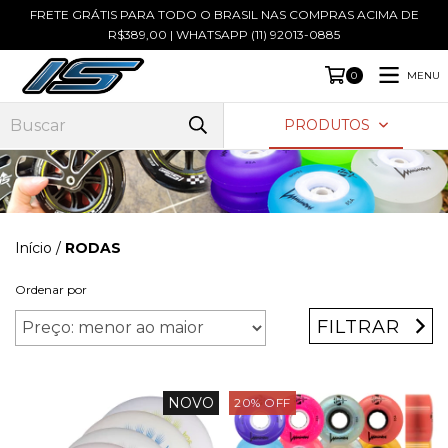
FRETE GRÁTIS PARA TODO O BRASIL NAS COMPRAS ACIMA DE
R$389,00 | WHATSAPP (11) 92013-0885
MENU
0
PRODUTOS
Início
/
RODAS
Ordenar por
FILTRAR
NOVO
20
%
OFF