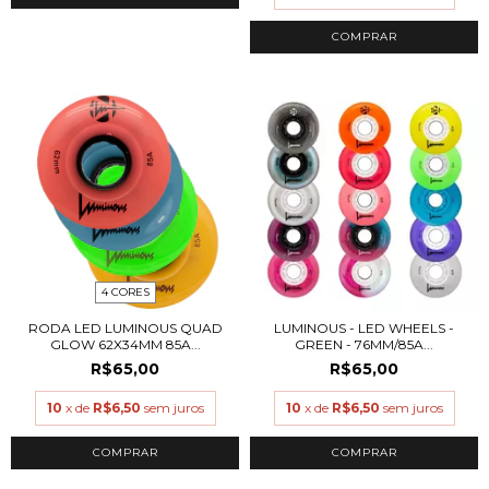
4 CORES
RODA LED LUMINOUS QUAD
LUMINOUS - LED WHEELS -
GLOW 62X34MM 85A...
GREEN - 76MM/85A...
R$65,00
R$65,00
10
x de
R$6,50
sem juros
10
x de
R$6,50
sem juros
COMPRAR
COMPRAR