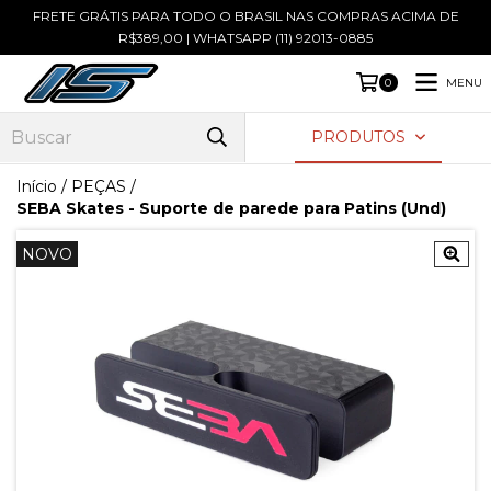
FRETE GRÁTIS PARA TODO O BRASIL NAS COMPRAS ACIMA DE
R$389,00 | WHATSAPP (11) 92013-0885
MENU
0
PRODUTOS
Início
/
PEÇAS
/
SEBA Skates - Suporte de parede para Patins (Und)
NOVO