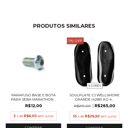
PRODUTOS SIMILARES
11
%
OFF
5 CORES
PARAFUSO BASE E BOTA
SOULPLATE CJ WELLSMORE
PARA SEBA MARATHON...
GRANDE (42BR AO 4...
R$12,00
R$265,00
R$299,00
2
x de
R$6,00
sem juros
10
x de
R$26,50
sem juros
COMPRAR