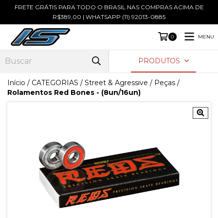
FRETE GRÁTIS PARA TODO O BRASIL NAS COMPRAS ACIMA DE
R$389,00 | WHATSAPP (11) 92013-0885
MENU
0
PRODUTOS
Início
/
CATEGORIAS
/
Street & Agressive
/
Peças
/
Rolamentos Red Bones - (8un/16un)