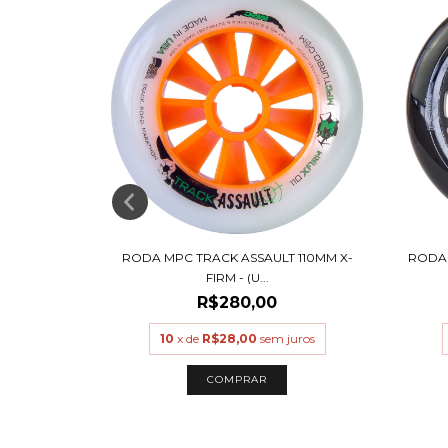
PER 110MM
RODA MPC TRACK ASSAULT 110MM X-
RODA 
FIRM - (U...
R$280,00
uros
10
x de
R$28,00
sem juros