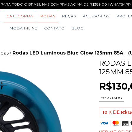
 PARA TODO O BRASIL NAS COMPRAS ACIMA DE R$389,00 | WHATSAPP (1
CATEGORIAS
RODAS
PEÇAS
ACESSÓRIOS
PROTE
MODA INLINE
CONTATO
BLOG
das
Rodas LED Luminous Blue Glow 125mm 85A - (
/
RODAS 
125MM 85
R$130,
ESGOTADO
10
X DE
R$13