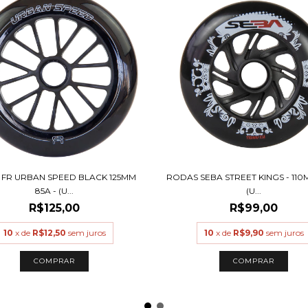
FR URBAN SPEED BLACK 125MM
RODAS SEBA STREET KINGS - 110
85A - (U...
(U...
R$125,00
R$99,00
10
x de
R$12,50
sem juros
10
x de
R$9,90
sem juros
COMPRAR