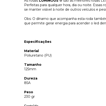
As rodas
LUMINOUS
® são as melhores rodas LED
Perfeitas para qualquer hora, dia ou noite. Essa
se manter visível à noite de outros veículos e pes
Obs: O dínamo que acompanha esta roda também
que permite gerar energia para acender o led den
Especificações
Material
Poliuretano (PU)
Tamanho
125mm
Dureza
85A
Peso
230 gr
Conteúdo