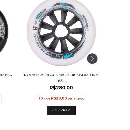
MM 85A -
RODA MPC BLACK MAGIC 110MM XX-FIRM
RODAS FR
- (UN...
R$280,00
10
x de
R$28,00
sem juros
10