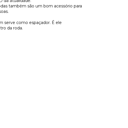
 da atualidade.
s rodas também são um bom acessório para
soas.
 serve como espaçador. É ele
tro da roda.