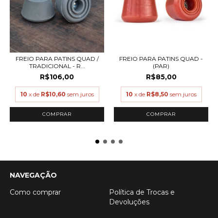
FREIO PARA PATINS QUAD /
FREIO PARA PATINS QUAD -
TRADICIONAL - R...
(PAR)
R$106,00
R$85,00
10
x de
R$10,60
sem juros
10
x de
R$8,50
sem juros
NAVEGAÇÃO
Como comprar
Política de Trocas e
Devoluções