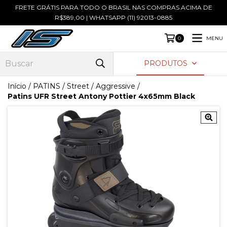
FRETE GRÁTIS PARA TODO O BRASIL NAS COMPRAS ACIMA DE
R$389,00 | WHATSAPP (11) 92013-0885
MENU
0
PRODUTOS
Início
/
PATINS
/
Street / Aggressive
/
Patins UFR Street Antony Pottier 4x65mm Black