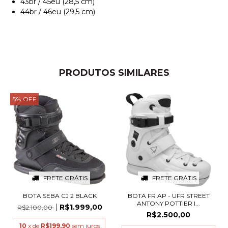
43br / 45eu (28,5 cm)
44br / 46eu (29,5 cm)
PRODUTOS SIMILARES
5
%
OFF
FRETE GRÁTIS
FRETE GRÁTIS
BOTA SEBA CJ 2 BLACK
BOTA FR AP - UFR STREET
ANTONY POTTIER I...
R$1.999,00
R$2.100,00
R$2.500,00
10
x de
R$199,90
sem juros