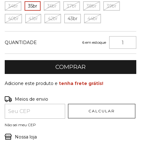
34br
35br
36br
37br
38br
39br
40br
41br
42br
43br
44br
QUANTIDADE
6
em estoque
Adicione este produto e
tenha frete grátis!
Entregas para o CEP:
ALTERAR CEP
Meios de envio
CALCULAR
Não sei meu CEP
Nossa loja