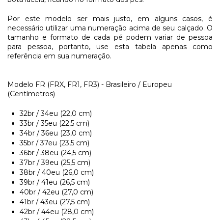
Por este modelo ser mais justo, em alguns casos, é
necessário utilizar uma numeração acima de seu calçado. O
tamanho e formato de cada pé podem variar de pessoa
para pessoa, portanto, use esta tabela apenas como
referência em sua numeração.
Modelo FR (FRX, FR1, FR3) - Brasileiro / Europeu
(Centímetros)
32br / 34eu (22,0 cm)
33br / 35eu (22,5 cm)
34br / 36eu (23,0 cm)
35br / 37eu (23,5 cm)
36br / 38eu (24,5 cm)
37br / 39eu (25,5 cm)
38br / 40eu (26,0 cm)
39br / 41eu (26,5 cm)
40br / 42eu (27,0 cm)
41br / 43eu (27,5 cm)
42br / 44eu (28,0 cm)