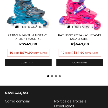
FRETE GRÁTIS
FRETE GRÁTIS
PATINS INFANTIL AJUSTÁVEL
PATINS X2 ROSA - AJUSTÁVEL
X-LIGHT AZUL R...
(26 AO 33BR)
R$749,00
R$649,00
10
x de
R$74,90
sem juros
10
x de
R$64,90
sem juros
COMPRAR
COMPRAR
NAVEGAÇÃO
Como comprar
Política de Trocas e
Devoluções