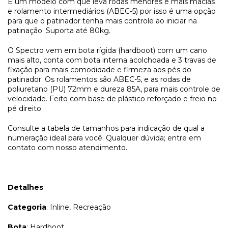
É um modelo com que leva rodas menores e mais macias
e rolamento intermediários (ABEC-5) por isso é uma opção
para que o patinador tenha mais controle ao iniciar na
patinação. Suporta até 80kg.
O Spectro vem em bota rígida (hardboot) com um cano
mais alto, conta com bota interna acolchoada e 3 travas de
fixação para mais comodidade e firmeza aos pés do
patinador. Os rolamentos são ABEC-5, e as rodas de
poliuretano (PU) 72mm e dureza 85A, para mais controle de
velocidade. Feito com base de plástico reforçado e freio no
pé direito.
Consulte a tabela de tamanhos para indicação de qual a
numeração ideal para você. Qualquer dúvida; entre em
contato com nosso atendimento.
Detalhes
Categoria
: Inline, Recreação
Bota
: Hardboot