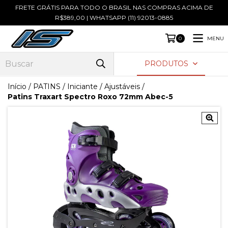
FRETE GRÁTIS PARA TODO O BRASIL NAS COMPRAS ACIMA DE
R$389,00 | WHATSAPP (11) 92013-0885
MENU
0
PRODUTOS
Início
/
PATINS
/
Iniciante / Ajustáveis
/
Patins Traxart Spectro Roxo 72mm Abec-5